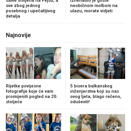
salve smijeha na Fejsu, a
iznenadio je goste
sve zbog jednog
neobičnom molbom na
posebnog i upečatljivog
ulazu, morate vidjeti
detalja
Najnovije
Rijetke povijesne
5 bisera balkanskog
fotografije koje će vam
inženjerstva koji su nas
promijeniti pogled na 20.
ovog ljeta, blago rečeno,
stoljeće
oduševili!