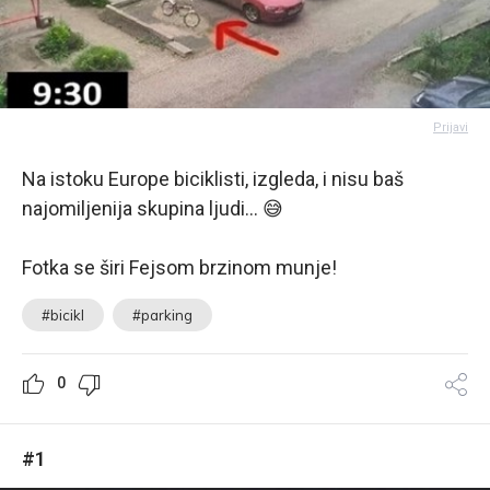
Prijavi
Na istoku Europe biciklisti, izgleda, i nisu baš
najomiljenija skupina ljudi... 😅
Fotka se širi Fejsom brzinom munje!
#bicikl
#parking
0
#1