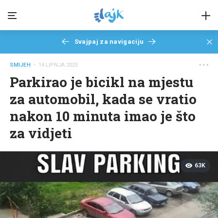
Svajpaj za navigaciju
SMIJEH
• 14 LIPNJA 2025
Parkirao je bicikl na mjestu
za automobil, kada se vratio
nakon 10 minuta imao je što
za vidjeti
63K