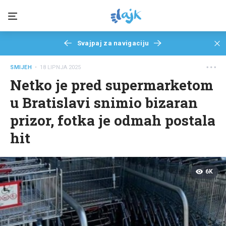
Svajpaj za navigaciju
SMIJEH
• 18 LIPNJA 2025
Netko je pred supermarketom
u Bratislavi snimio bizaran
prizor, fotka je odmah postala
hit
6K