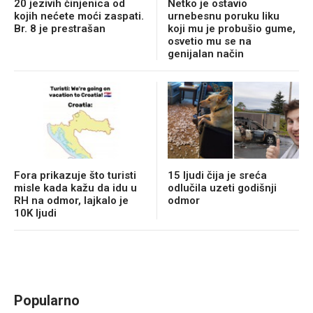
20 jezivih činjenica od
Netko je ostavio
kojih nećete moći zaspati.
urnebesnu poruku liku
Br. 8 je prestrašan
koji mu je probušio gume,
osvetio mu se na
genijalan način
Fora prikazuje što turisti
15 ljudi čija je sreća
misle kada kažu da idu u
odlučila uzeti godišnji
RH na odmor, lajkalo je
odmor
10K ljudi
Popularno