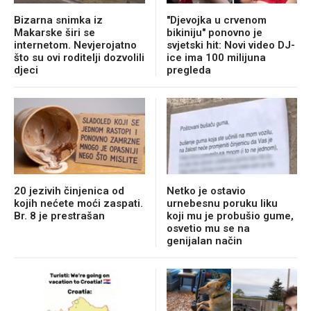
Bizarna snimka iz
"Djevojka u crvenom
Makarske širi se
bikiniju" ponovno je
internetom. Nevjerojatno
svjetski hit: Novi video DJ-
što su ovi roditelji dozvolili
ice ima 100 milijuna
djeci
pregleda
20 jezivih činjenica od
Netko je ostavio
kojih nećete moći zaspati.
urnebesnu poruku liku
Br. 8 je prestrašan
koji mu je probušio gume,
osvetio mu se na
genijalan način