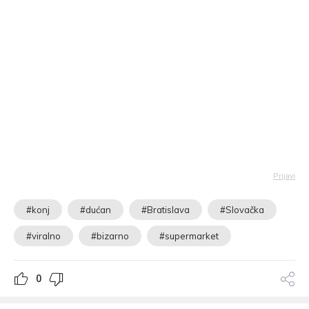
Prijavi
#konj
#dućan
#Bratislava
#Slovačka
#viralno
#bizarno
#supermarket
0