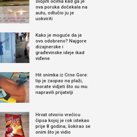
svojim očima kad ga je
ova poruka dočekala na
autu, odlučio ju je
uokviriti
Kako je moguće da je
ovo odobreno? Najgore
dizajnerske i
građevinske ideje ikad
viđene
Hit snimka iz Crne Gore:
tip je zaspao na plaži,
morate vidjeti što su mu
napravili prijatelji
Hrvat otvorio vrećicu
čipsa kojoj je rok istekao
prije 8 godina, šokirao se
onim što je vidio