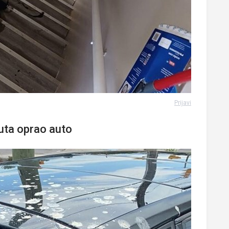
Prijavi
uta oprao auto