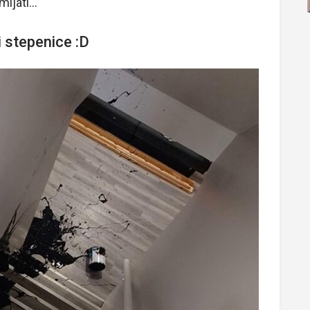
jati...
 stepenice :D