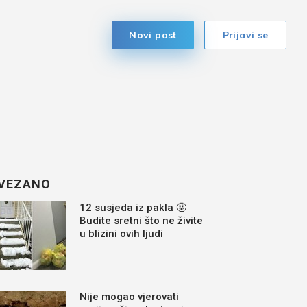
Novi post
Prijavi se
VEZANO
12 susjeda iz pakla 🤬
Budite sretni što ne živite
u blizini ovih ljudi
Nije mogao vjerovati