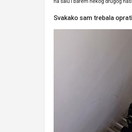
na šalu i barem nekog drugog nasmi
Svakako sam trebala oprati