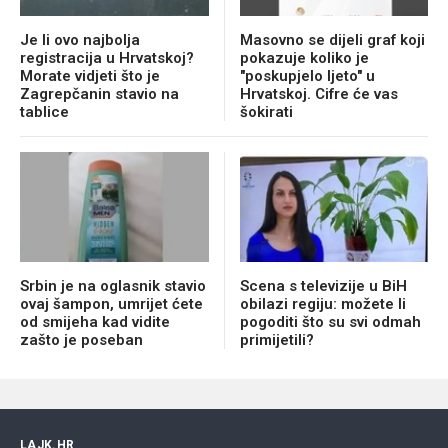
Je li ovo najbolja
Masovno se dijeli graf koji
registracija u Hrvatskoj?
pokazuje koliko je
Morate vidjeti što je
"poskupjelo ljeto" u
Zagrepčanin stavio na
Hrvatskoj. Cifre će vas
tablice
šokirati
Srbin je na oglasnik stavio
Scena s televizije u BiH
ovaj šampon, umrijet ćete
obilazi regiju: možete li
od smijeha kad vidite
pogoditi što su svi odmah
zašto je poseban
primijetili?
LAJK.HR