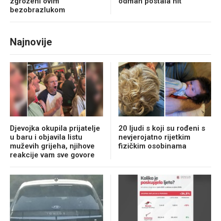
zgroženi ovim
odmah postala hit
bezobrazlukom
Najnovije
Djevojka okupila prijatelje
20 ljudi s koji su rođeni s
u baru i objavila listu
nevjerojatno rijetkim
muževih grijeha, njihove
fizičkim osobinama
reakcije vam sve govore