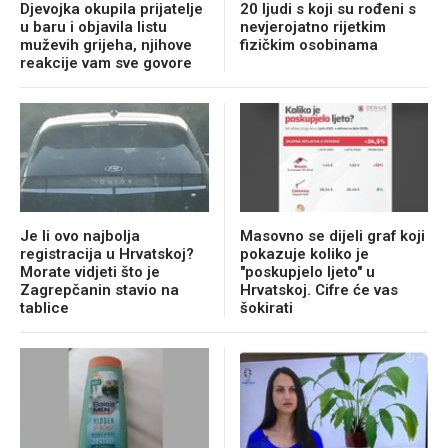
Djevojka okupila prijatelje
20 ljudi s koji su rođeni s
u baru i objavila listu
nevjerojatno rijetkim
muževih grijeha, njihove
fizičkim osobinama
reakcije vam sve govore
Je li ovo najbolja
Masovno se dijeli graf koji
registracija u Hrvatskoj?
pokazuje koliko je
Morate vidjeti što je
"poskupjelo ljeto" u
Zagrepčanin stavio na
Hrvatskoj. Cifre će vas
tablice
šokirati