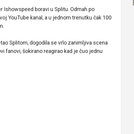
er Ishowspeed boravi u Splitu. Odmah po
svoj YouTube kanal, a u jednom trenutku čak 100
m.
etao Splitom, dogodila se vrlo zanimljiva scena
i fanovi, šokirano reagirao kad je čuo jednu