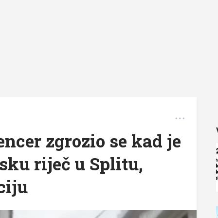
encer zgrozio se kad je
ku riječ u Splitu,
ciju