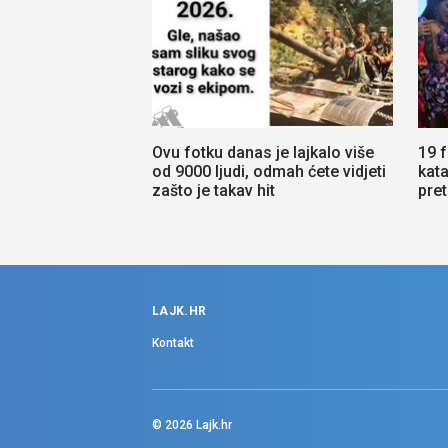
Ovu fotku danas je lajkalo više
19 f
od 9000 ljudi, odmah ćete vidjeti
kata
zašto je takav hit
pre
LAJK.HR
Kontakt
© 2026
Lajk.hr