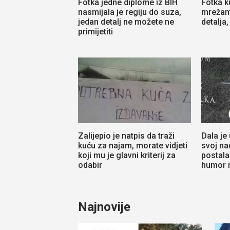
Fotka jedne diplome iz BIH
Fotka ku
nasmijala je regiju do suza,
mrežam
jedan detalj ne možete ne
detalja,
primijetiti
Zalijepio je natpis da traži
Dala je 
kuću za najam, morate vidjeti
svoj na
koji mu je glavni kriterij za
postala
odabir
humor n
Najnovije