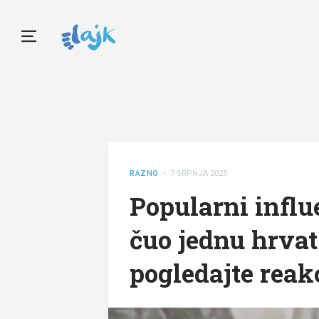
RAZNO
• 7 SRPNJA 2025
Popularni influ
čuo jednu hrvats
pogledajte reak