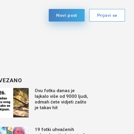
Novi post
Prijavi se
VEZANO
Ovu fotku danas je
lajkalo više od 9000 ljudi,
odmah ćete vidjeti zašto
je takav hit
19 fotki uhvaćenih