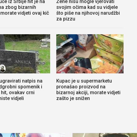
će iz Srbije hit je na
Žene nisu mogle vjerovati
a zbog bizarnih
svojim očima kad su vidjele
 morate vidjeti ovaj kič
što piše na njihovoj narudžbi
za pizzu
ugravirati natpis na
Kupac je u supermarketu
dgrobni spomenik i
pronašao proizvod na
 hit, ovakav crni
bizarnoj akciji, morate vidjeti
iste vidjeli
zašto je snižen