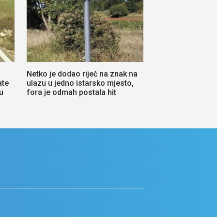
Netko je dodao riječ na znak na
ate
ulazu u jedno istarsko mjesto,
u
fora je odmah postala hit