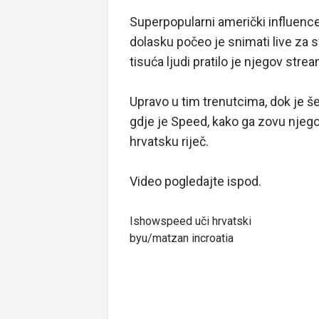
Superpopularni američki influenc
dolasku počeo je snimati live za 
tisuća ljudi pratilo je njegov strea
Upravo u tim trenutcima, dok je š
gdje je Speed, kako ga zovu njegov
hrvatsku riječ.
Video pogledajte ispod.
Ishowspeed uči hrvatski
by
u/matzan
in
croatia