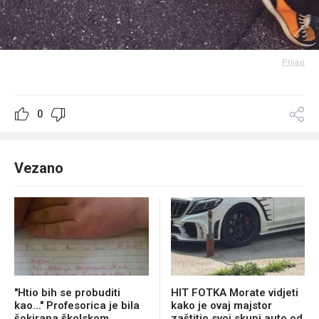
Prijavi
0
Vezano
"Htio bih se probuditi
HIT FOTKA Morate vidjeti
kao..." Profesorica je bila
kako je ovaj majstor
šokirana školskom
zaštitio svoj skupi auto od