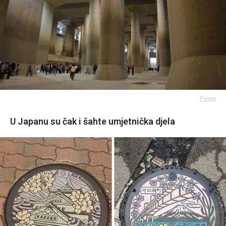
Prijavi
U Japanu su čak i šahte umjetnička djela