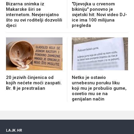
Bizarna snimka iz
"Djevojka u crvenom
Makarske širi se
bikiniju" ponovno je
internetom. Nevjerojatno
svjetski hit: Novi video DJ-
što su ovi roditelji dozvolili
ice ima 100 milijuna
djeci
pregleda
20 jezivih činjenica od
Netko je ostavio
kojih nećete moći zaspati.
urnebesnu poruku liku
Br. 8 je prestrašan
koji mu je probušio gume,
osvetio mu se na
genijalan način
LAJK.HR