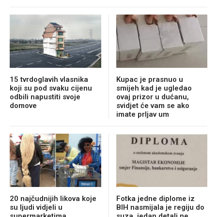
15 tvrdoglavih vlasnika
Kupac je prasnuo u
koji su pod svaku cijenu
smijeh kad je ugledao
odbili napustiti svoje
ovaj prizor u dućanu,
domove
svidjet će vam se ako
imate prljav um
20 najčudnijih likova koje
Fotka jedne diplome iz
su ljudi vidjeli u
BIH nasmijala je regiju do
supermarketima
suza, jedan detalj ne