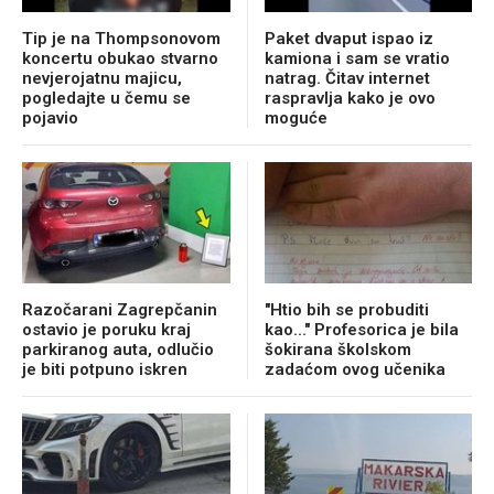
Tip je na Thompsonovom
Paket dvaput ispao iz
koncertu obukao stvarno
kamiona i sam se vratio
nevjerojatnu majicu,
natrag. Čitav internet
pogledajte u čemu se
raspravlja kako je ovo
pojavio
moguće
Razočarani Zagrepčanin
"Htio bih se probuditi
ostavio je poruku kraj
kao..." Profesorica je bila
parkiranog auta, odlučio
šokirana školskom
je biti potpuno iskren
zadaćom ovog učenika