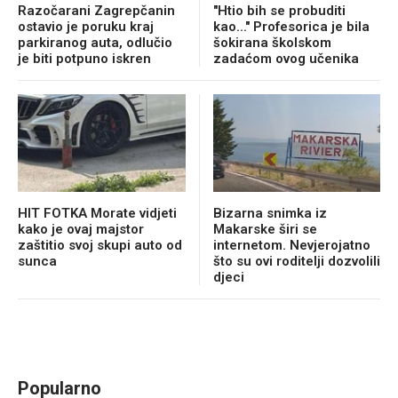
Razočarani Zagrepčanin
"Htio bih se probuditi
ostavio je poruku kraj
kao..." Profesorica je bila
parkiranog auta, odlučio
šokirana školskom
je biti potpuno iskren
zadaćom ovog učenika
HIT FOTKA Morate vidjeti
Bizarna snimka iz
kako je ovaj majstor
Makarske širi se
zaštitio svoj skupi auto od
internetom. Nevjerojatno
sunca
što su ovi roditelji dozvolili
djeci
Popularno