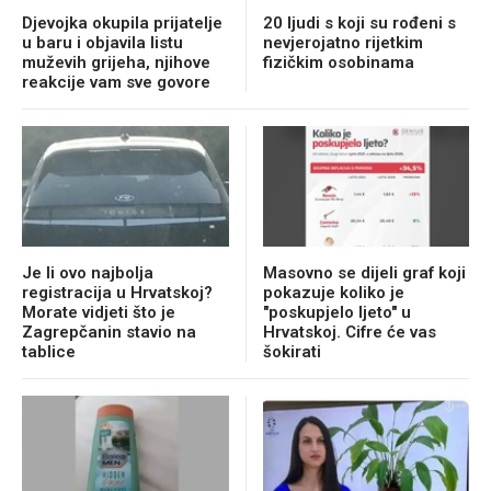
Djevojka okupila prijatelje
20 ljudi s koji su rođeni s
u baru i objavila listu
nevjerojatno rijetkim
muževih grijeha, njihove
fizičkim osobinama
reakcije vam sve govore
Je li ovo najbolja
Masovno se dijeli graf koji
registracija u Hrvatskoj?
pokazuje koliko je
Morate vidjeti što je
"poskupjelo ljeto" u
Zagrepčanin stavio na
Hrvatskoj. Cifre će vas
tablice
šokirati