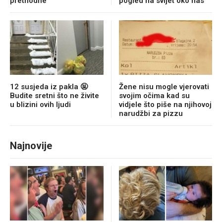
prethodne
pogled na svijet oko nas
12 susjeda iz pakla 🤬
Žene nisu mogle vjerovati
Budite sretni što ne živite
svojim očima kad su
u blizini ovih ljudi
vidjele što piše na njihovoj
narudžbi za pizzu
Najnovije