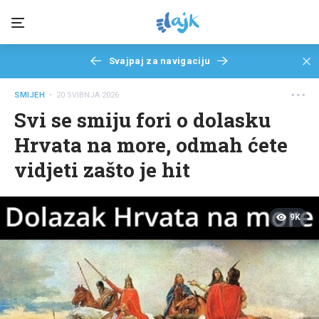
Svajpaj za navigaciju
SMIJEH
• 20 SVIBNJA 2026
Svi se smiju fori o dolasku
Hrvata na more, odmah ćete
vidjeti zašto je hit
9K