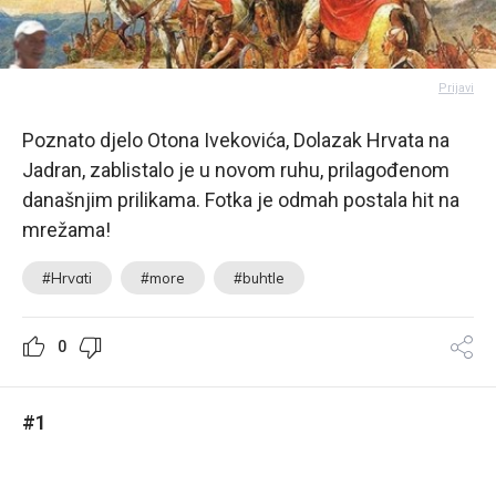
Prijavi
Poznato djelo Otona Ivekovića, Dolazak Hrvata na
Jadran, zablistalo je u novom ruhu, prilagođenom
današnjim prilikama. Fotka je odmah postala hit na
mrežama!
#Hrvati
#more
#buhtle
0
#1