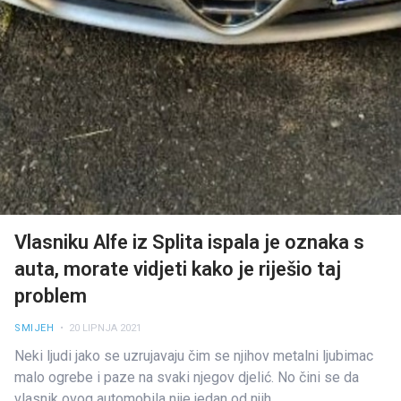
Vlasniku Alfe iz Splita ispala je oznaka s
auta, morate vidjeti kako je riješio taj
problem
SMIJEH
• 20 LIPNJA 2021
Neki ljudi jako se uzrujavaju čim se njihov metalni ljubimac
malo ogrebe i paze na svaki njegov djelić. No čini se da
vlasnik ovog automobila nije jedan od njih...