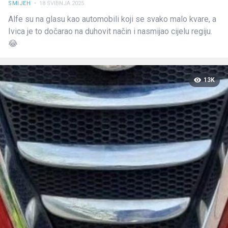
SMIJEH
• 18 SVIBNJA 2025
Alfe su na glasu kao automobili koji se svako malo kvare, a
Ivica je to dočarao na duhovit način i nasmijao cijelu regiju.
😂
13K