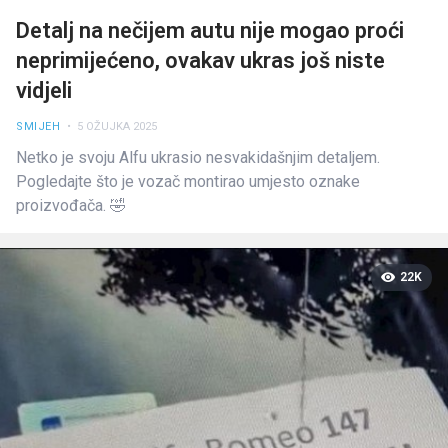
Detalj na nečijem autu nije mogao proći
neprimijećeno, ovakav ukras još niste
vidjeli
SMIJEH
• 5 OŽUJKA 2025
Netko je svoju Alfu ukrasio nesvakidašnjim detaljem.
Pogledajte što je vozač montirao umjesto oznake
proizvođača. 🤣
22K