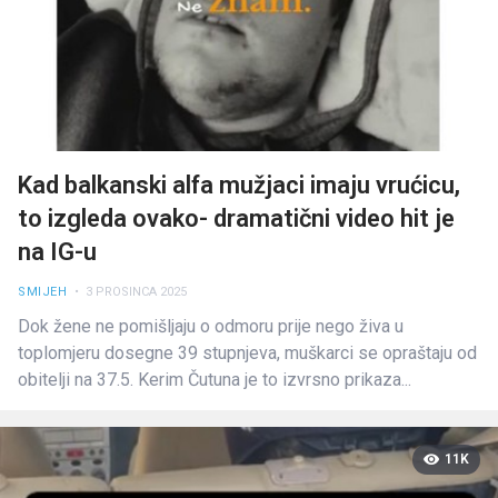
Kad balkanski alfa mužjaci imaju vrućicu,
to izgleda ovako- dramatični video hit je
na IG-u
SMIJEH
• 3 PROSINCA 2025
Dok žene ne pomišljaju o odmoru prije nego živa u
toplomjeru dosegne 39 stupnjeva, muškarci se opraštaju od
obitelji na 37.5. Kerim Čutuna je to izvrsno prikaza...
11K