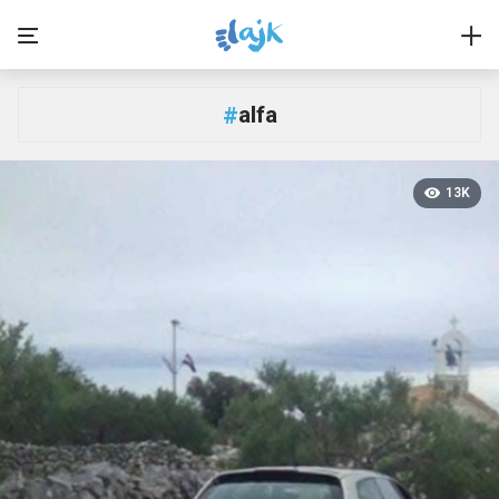
alfa
#
13K