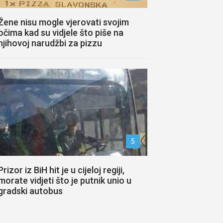
Žene nisu mogle vjerovati svojim
očima kad su vidjele što piše na
njihovoj narudžbi za pizzu
5
Prizor iz BiH hit je u cijeloj regiji,
morate vidjeti što je putnik unio u
gradski autobus