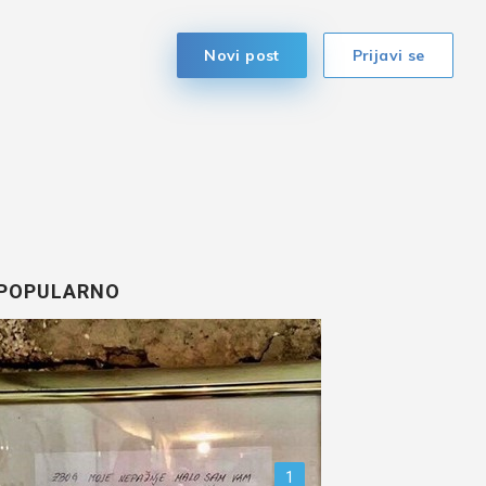
Novi post
Prijavi se
POPULARNO
1