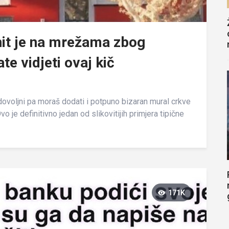
 hit je na mrežama zbog
te vidjeti ovaj kič
dovoljni pa moraš dodati i potpuno bizaran mural crkve
o je definitivno jedan od slikovitijih primjera tipične
171K