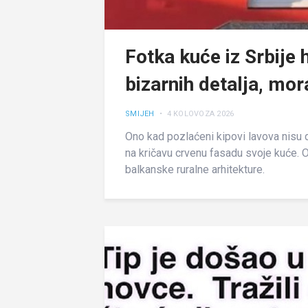
Fotka kuće iz Srbije
bizarnih detalja, mora
SMIJEH
• 4 KOLOVOZA 2026
Ono kad pozlaćeni kipovi lavova nisu 
na kričavu crvenu fasadu svoje kuće. Ov
balkanske ruralne arhitekture.