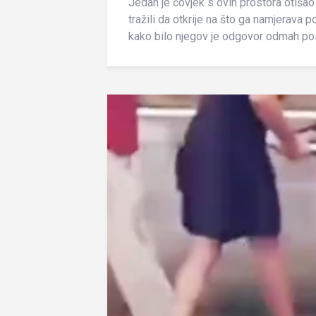
Jedan je čovjek s ovih prostora otišao
tražili da otkrije na što ga namjerava potr
kako bilo njegov je odgovor odmah posta