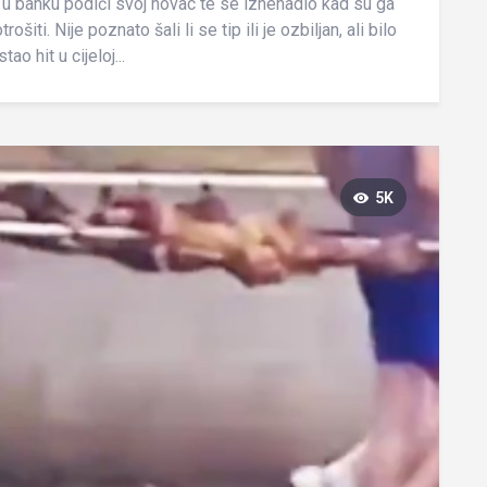
 u banku podići svoj novac te se iznenadio kad su ga
ošiti. Nije poznato šali li se tip ili je ozbiljan, ali bilo
o hit u cijeloj...
5K