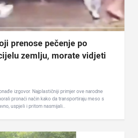
ji prenose pečenje po
cijelu zemlju, morate vidjeti
nađe izgovor. Najplastičniji primjer ove narodne
morali pronaći način kako da transportiraju meso s
no, uspjeli i pritom nasmijali...