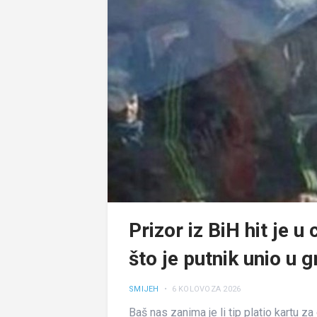
Prizor iz BiH hit je u 
što je putnik unio u 
SMIJEH
• 6 KOLOVOZA 2026
Baš nas zanima je li tip platio kartu z