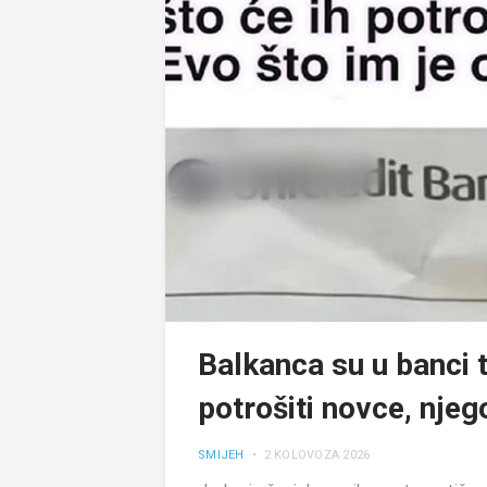
Balkanca su u banci tr
potrošiti novce, njego
SMIJEH
• 2 KOLOVOZA 2026