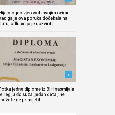
Nije mogao vjerovati svojim očima
kad ga je ova poruka dočekala na
autu, odlučio ju je uokviriti
2
Fotka jedne diplome iz BIH nasmijala
je regiju do suza, jedan detalj ne
možete ne primijetiti