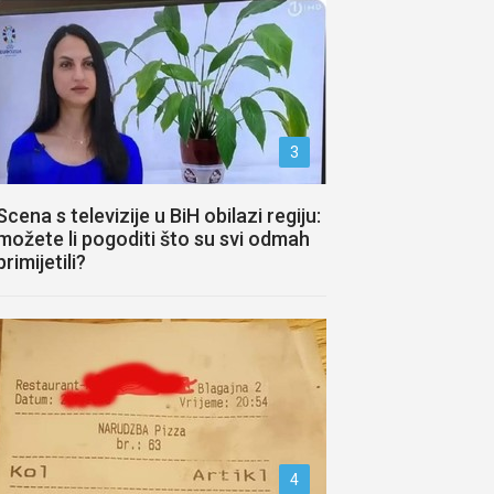
3
Scena s televizije u BiH obilazi regiju:
možete li pogoditi što su svi odmah
primijetili?
4