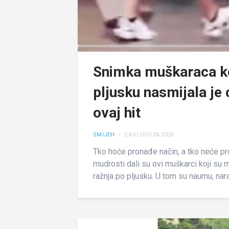
Snimka muškaraca ko
pljusku nasmijala je 
ovaj hit
SMIJEH
• 2 KOLOVOZA 2026
Tko hoće pronađe način, a tko neće pro
mudrosti dali su ovi muškarci koji su 
ražnja po pljusku. U tom su naumu, narav