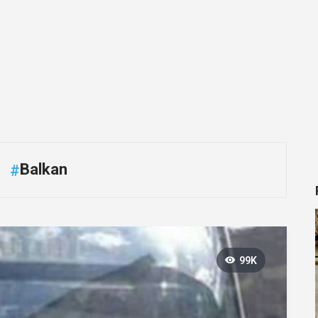
Balkan
#
99K