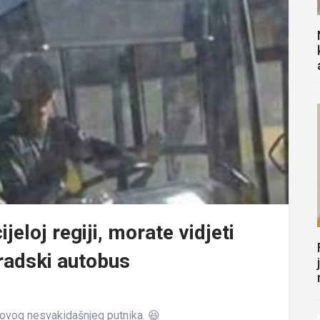
cijeloj regiji, morate vidjeti
gradski autobus
a ovog nesvakidašnjeg putnika. 😆