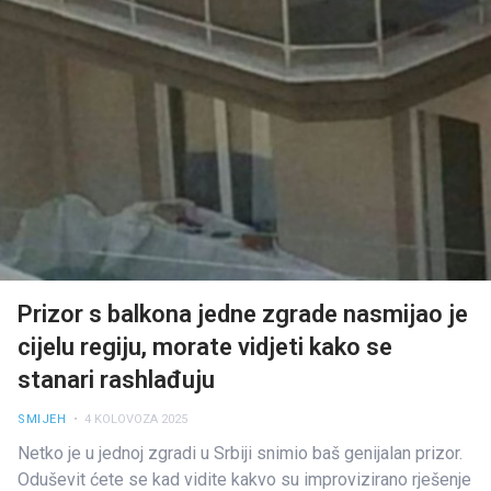
Prizor s balkona jedne zgrade nasmijao je
cijelu regiju, morate vidjeti kako se
stanari rashlađuju
SMIJEH
• 4 KOLOVOZA 2025
Netko je u jednoj zgradi u Srbiji snimio baš genijalan prizor.
Oduševit ćete se kad vidite kakvo su improvizirano rješenje