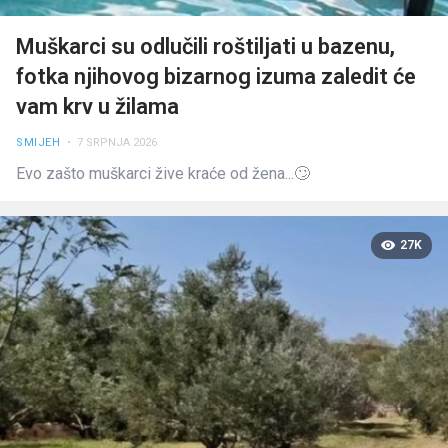
Muškarci su odlučili roštiljati u bazenu,
fotka njihovog bizarnog izuma zaledit će
vam krv u žilama
SMIJEH
• 7 SRPNJA 2026
Evo zašto muškarci žive kraće od žena...🙄
27K