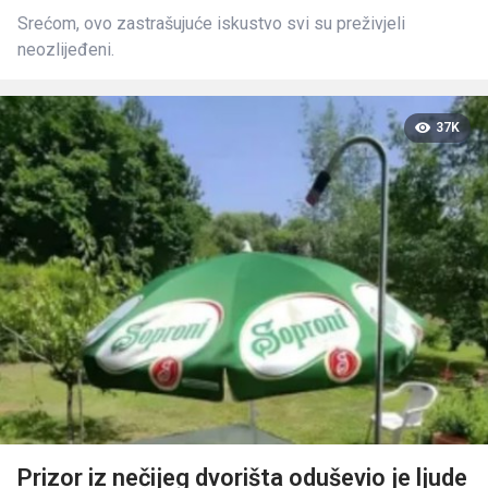
Srećom, ovo zastrašujuće iskustvo svi su preživjeli
neozlijeđeni.
37K
Prizor iz nečijeg dvorišta oduševio je ljude