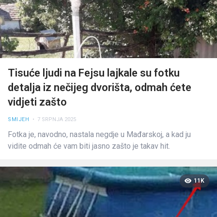
Tisuće ljudi na Fejsu lajkale su fotku
detalja iz nečijeg dvorišta, odmah ćete
vidjeti zašto
SMIJEH
• 7 SRPNJA 2025
Fotka je, navodno, nastala negdje u Mađarskoj, a kad ju
vidite odmah će vam biti jasno zašto je takav hit.
11K