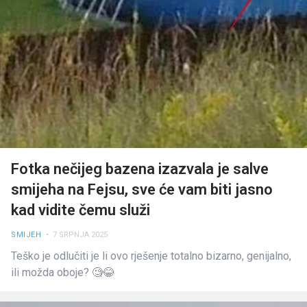
Fotka nečijeg bazena izazvala je salve
smijeha na Fejsu, sve će vam biti jasno
kad vidite čemu služi
SMIJEH
• 7 SRPNJA 2025
Teško je odlučiti je li ovo rješenje totalno bizarno, genijalno,
ili možda oboje? 🧐😂