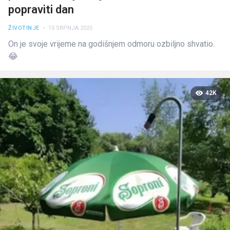
popraviti dan
ŽIVOTINJE
• 15 SRPNJA 2025
On je svoje vrijeme na godišnjem odmoru ozbiljno shvatio.
😂
42K