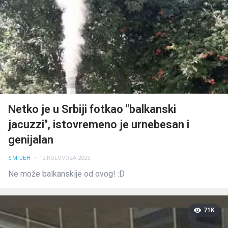
Netko je u Srbiji fotkao "balkanski
jacuzzi", istovremeno je urnebesan i
genijalan
SMIJEH
• 12 KOLOVOZA 2025
Ne može balkanskije od ovog! :D
71K