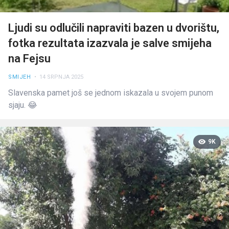
Ljudi su odlučili napraviti bazen u dvorištu,
fotka rezultata izazvala je salve smijeha
na Fejsu
SMIJEH
• 14 SRPNJA 2025
Slavenska pamet još se jednom iskazala u svojem punom
sjaju. 😂
9K