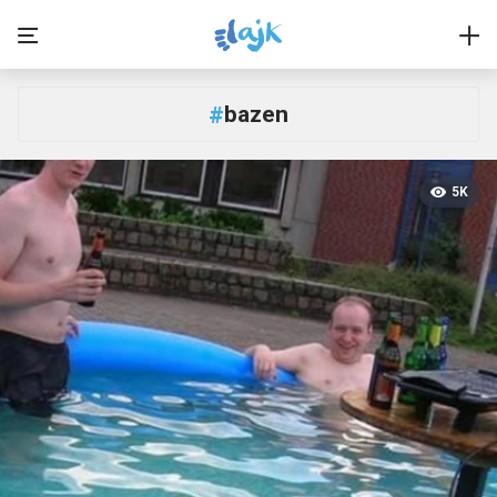
bazen
#
5K