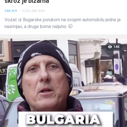
skroz je bizarna
SMIJEH
• 4 OŽUJKA 2024
Vozač iz Bugarske porukom na svojem automobilu jedne je
nasmijao, a druge bome naljutio. 🤭
14K