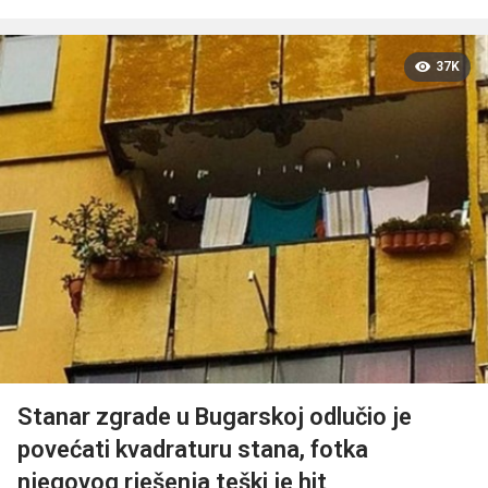
37K
Stanar zgrade u Bugarskoj odlučio je
povećati kvadraturu stana, fotka
njegovog rješenja teški je hit