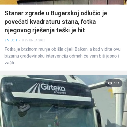
Stanar zgrade u Bugarskoj odlučio je
povećati kvadraturu stana, fotka
njegovog rješenja teški je hit
SMIJEH
• 8 SVIBNJA 2026
Fotka je brzinom munje obišla cijeli Balkan, a kad vidite ovu
bizarnu građevinsku intervenciju odmah će vam biti jasno i
zašto.
63K