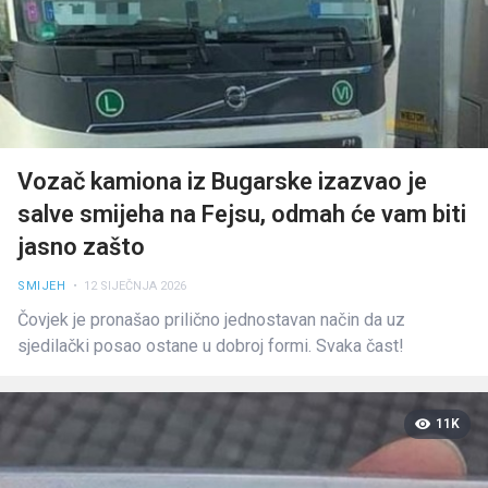
Vozač kamiona iz Bugarske izazvao je
salve smijeha na Fejsu, odmah će vam biti
jasno zašto
SMIJEH
• 12 SIJEČNJA 2026
Čovjek je pronašao prilično jednostavan način da uz
sjedilački posao ostane u dobroj formi. Svaka čast!
11K