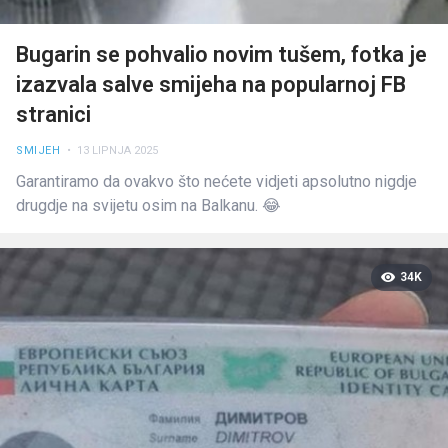
Bugarin se pohvalio novim tušem, fotka je
izazvala salve smijeha na popularnoj FB
stranici
SMIJEH
• 13 LIPNJA 2025
Garantiramo da ovakvo što nećete vidjeti apsolutno nigdje
drugdje na svijetu osim na Balkanu. 😂
34K