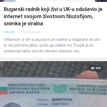
Bugarski radnik koji živi u UK-u oduševio je
internet svojom životnom filozofijom,
snimka je viralna
SMIJEH
• 29 SIJEČNJA 2024
Influencer iz UK-a zaustavio je radnika iz Bugarske na ulici
te mu pohvalio jaknu i pitao ga odakle mu. Čovjek je na
urnebesan način sasvim iskreno objasnio svo...
66K