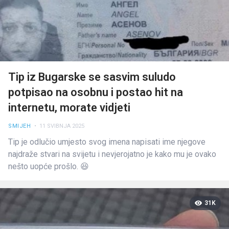
Tip iz Bugarske se sasvim suludo
potpisao na osobnu i postao hit na
internetu, morate vidjeti
SMIJEH
• 11 SVIBNJA 2025
Tip je odlučio umjesto svog imena napisati ime njegove
najdraže stvari na svijetu i nevjerojatno je kako mu je ovako
nešto uopće prošlo. 😆
31K