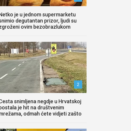
Netko je u jednom supermarketu
snimio degutantan prizor, ljudi su
zgroženi ovim bezobrazlukom
2
Cesta snimljena negdje u Hrvatskoj
postala je hit na društvenim
mrežama, odmah ćete vidjeti zašto