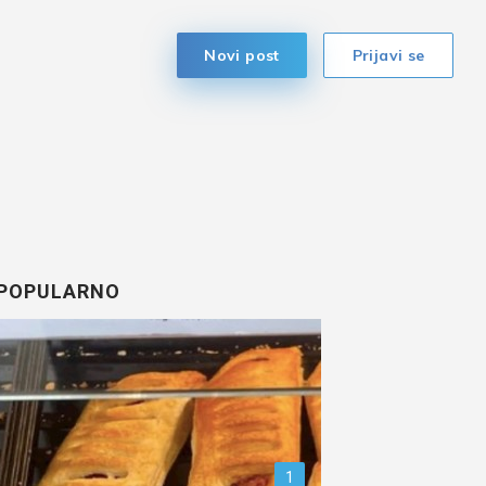
Novi post
Prijavi se
POPULARNO
1