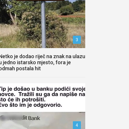
3
Netko je dodao riječ na znak na ulazu
u jedno istarsko mjesto, fora je
odmah postala hit
4