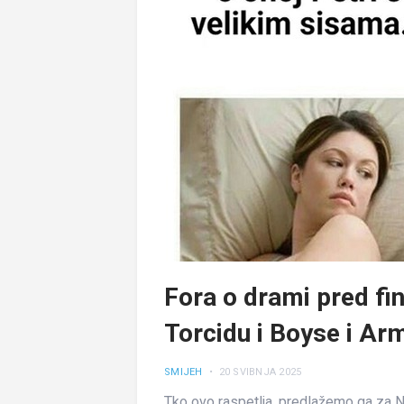
Fora o drami pred fin
Torcidu i Boyse i Arm
SMIJEH
• 20 SVIBNJA 2025
Tko ovo raspetlja, predlažemo ga za Nob