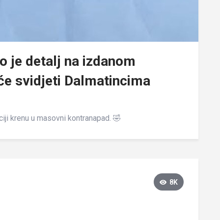
o je detalj na izdanom
će svidjeti Dalmatincima
ciji krenu u masovni kontranapad. 🤣
8K