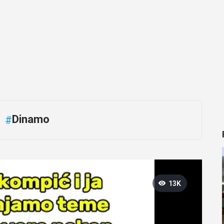
Dinamo
#
13K