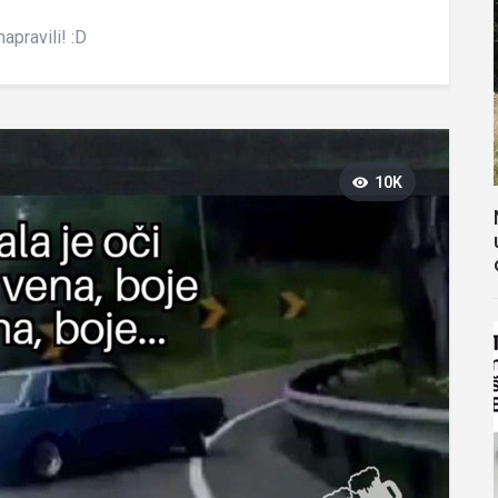
apravili! :D
10K