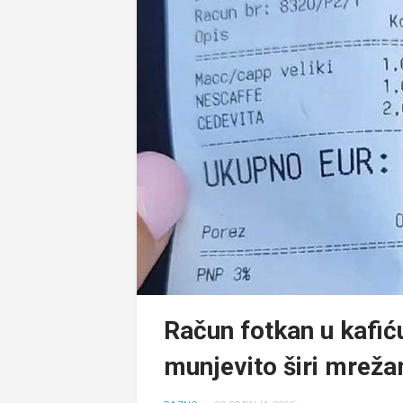
Račun fotkan u kafić
munjevito širi mrežam