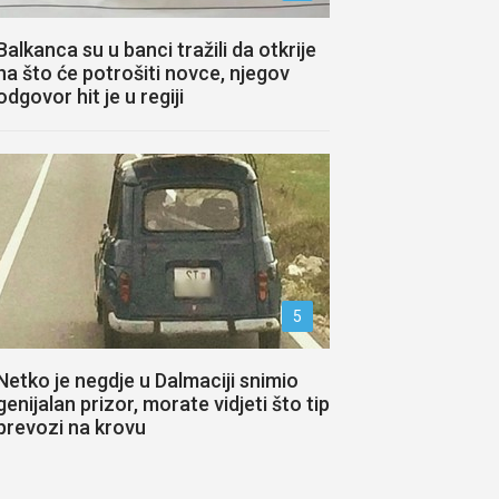
Balkanca su u banci tražili da otkrije
na što će potrošiti novce, njegov
odgovor hit je u regiji
5
Netko je negdje u Dalmaciji snimio
genijalan prizor, morate vidjeti što tip
prevozi na krovu