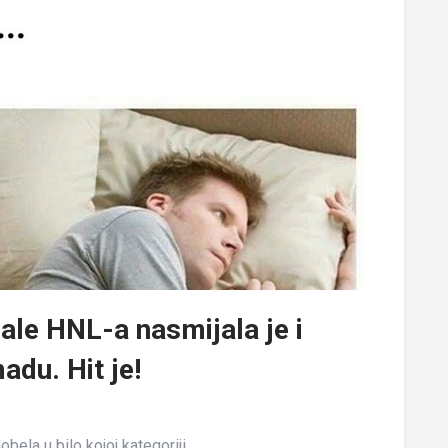
ale HNL-a nasmijala je i
adu. Hit je!
ela u bilo kojoj kategoriji...