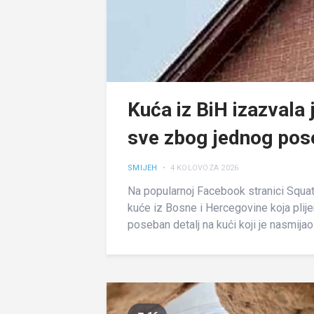
Kuća iz BiH izazvala 
sve zbog jednog pose
SMIJEH
• 4 KOLOVOZA 2026
Na popularnoj Facebook stranici Squatti
kuće iz Bosne i Hercegovine koja plij
poseban detalj na kući koji je nasmijao