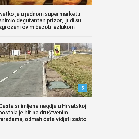
Netko je u jednom supermarketu
snimio degutantan prizor, ljudi su
zgroženi ovim bezobrazlukom
5
Cesta snimljena negdje u Hrvatskoj
postala je hit na društvenim
mrežama, odmah ćete vidjeti zašto