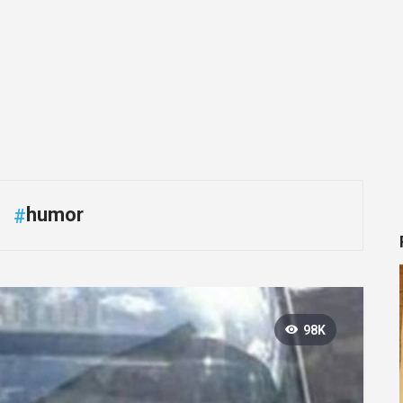
humor
#
98K