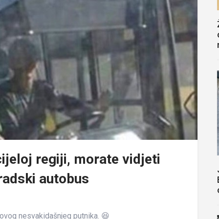
cijeloj regiji, morate vidjeti
gradski autobus
a ovog nesvakidašnjeg putnika. 😆