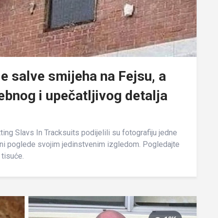
je salve smijeha na Fejsu, a
bnog i upečatljivog detalja
ng Slavs In Tracksuits podijelili su fotografiju jedne
eni poglede svojim jedinstvenim izgledom. Pogledajte
 tisuće.