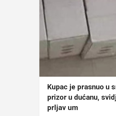
Kupac je prasnuo u s
prizor u dućanu, svi
prljav um