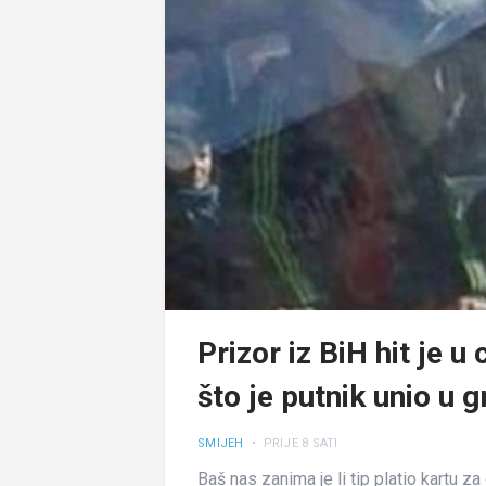
Prizor iz BiH hit je u 
što je putnik unio u 
SMIJEH
•
PRIJE 8 SATI
Baš nas zanima je li tip platio kartu z