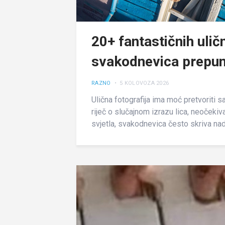
20+ fantastičnih ulič
svakodnevica prepu
RAZNO
• 5 KOLOVOZA 2026
Ulična fotografija ima moć pretvoriti 
riječ o slučajnom izrazu lica, neočekiv
svjetla, svakodnevica često skriva nadr