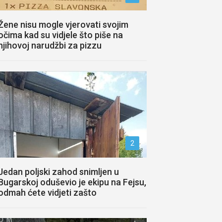
Žene nisu mogle vjerovati svojim
očima kad su vidjele što piše na
njihovoj narudžbi za pizzu
2
Jedan poljski zahod snimljen u
Bugarskoj oduševio je ekipu na Fejsu,
odmah ćete vidjeti zašto