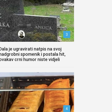
3
Dala je ugravirati natpis na svoj
nadgrobni spomenik i postala hit,
ovakav crni humor niste vidjeli
4