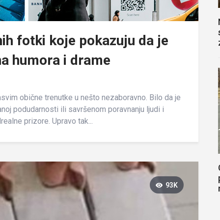
nih fotki koje pokazuju da je
na humora i drame
sasvim obične trenutke u nešto nezaboravno. Bilo da je
anoj podudarnosti ili savršenom poravnanju ljudi i
ealne prizore. Upravo tak...
93K