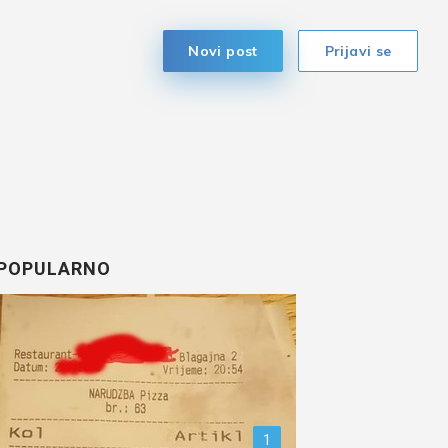
Novi post
Prijavi se
POPULARNO
1