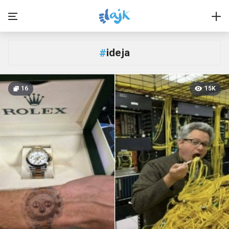
ideja
#
16
15K