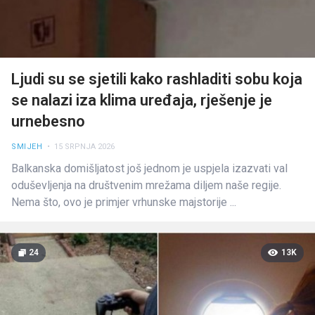
Ljudi su se sjetili kako rashladiti sobu koja
se nalazi iza klima uređaja, rješenje je
urnebesno
SMIJEH
• 15 SRPNJA 2026
Balkanska domišljatost još jednom je uspjela izazvati val
oduševljenja na društvenim mrežama diljem naše regije.
Nema što, ovo je primjer vrhunske majstorije ...
24
13K