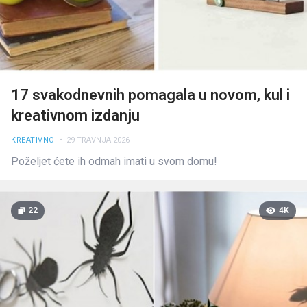
17 svakodnevnih pomagala u novom, kul i
kreativnom izdanju
KREATIVNO
• 29 TRAVNJA 2026
Poželjet ćete ih odmah imati u svom domu!
22
4K