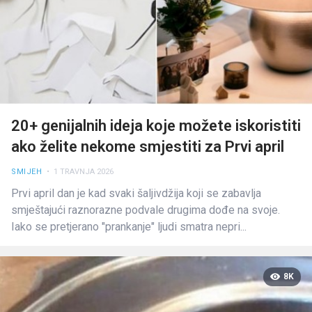
20+ genijalnih ideja koje možete iskoristiti
ako želite nekome smjestiti za Prvi april
SMIJEH
• 1 TRAVNJA 2026
Prvi april dan je kad svaki šaljivdžija koji se zabavlja
smještajući raznorazne podvale drugima dođe na svoje.
Iako se pretjerano "prankanje" ljudi smatra nepri...
8K