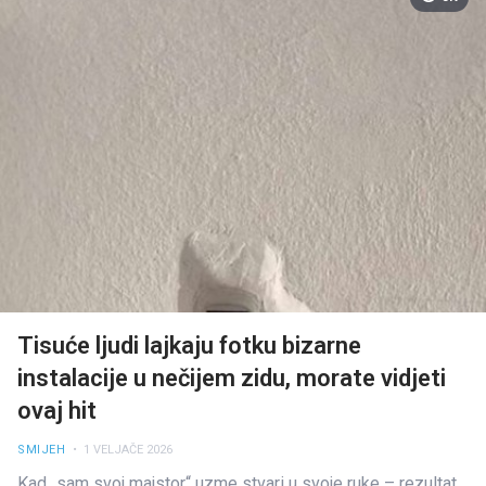
Tisuće ljudi lajkaju fotku bizarne
instalacije u nečijem zidu, morate vidjeti
ovaj hit
SMIJEH
• 1 VELJAČE 2026
Kad „sam svoj majstor“ uzme stvari u svoje ruke – rezultat