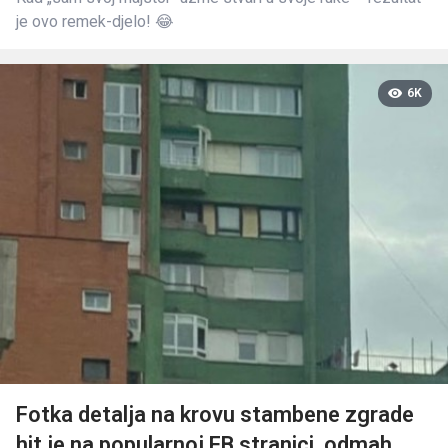
je ovo remek-djelo! 😂
6K
Fotka detalja na krovu stambene zgrade
hit je na popularnoj FB stranici, odmah