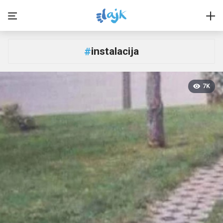
instalacija
#
7K