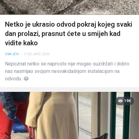
Netko je ukrasio odvod pokraj kojeg svaki
dan prolazi, prasnut ćete u smijeh kad
vidite kako
SMIJEH
• 2 VELJAČE 2026
Nepoznat netko se naprosto nije mogao suzdržati i dobro
nas nasmijao svojom nesvakidašnjom instalacijom na
odvodu. 😂
19K