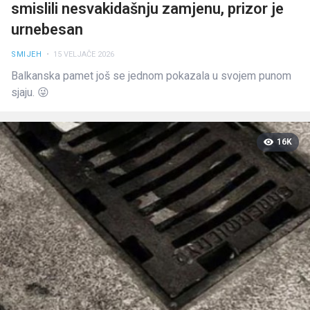
smislili nesvakidašnju zamjenu, prizor je
urnebesan
SMIJEH
• 15 VELJAČE 2026
Balkanska pamet još se jednom pokazala u svojem punom
sjaju. 😜
16K