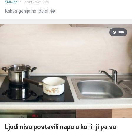
SMIJEH
• 16 VELJAČE 2026
Kakva genijalna ideja! 😂
30K
Ljudi nisu postavili napu u kuhinji pa su