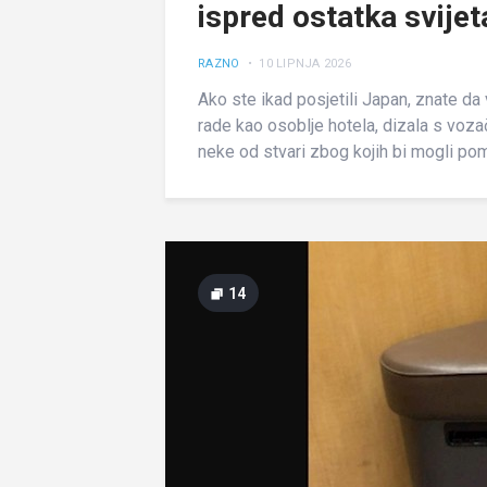
ispred ostatka svijet
RAZNO
• 10 LIPNJA 2026
Ako ste ikad posjetili Japan, znate da 
rade kao osoblje hotela, dizala s voz
neke od stvari zbog kojih bi mogli pomis
14