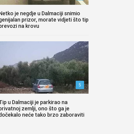
Netko je negdje u Dalmaciji snimio
genijalan prizor, morate vidjeti što tip
prevozi na krovu
5
Tip u Dalmaciji je parkirao na
privatnoj zemlji, ono što ga je
dočekalo neće tako brzo zaboraviti