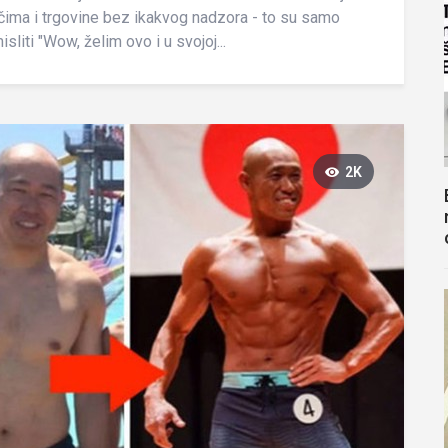
ačima i trgovine bez ikakvog nadzora - to su samo
liti "Wow, želim ovo i u svojoj...
2K