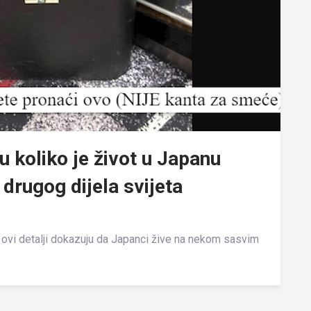
u koliko je život u Japanu
 drugog dijela svijeta
a ovi detalji dokazuju da Japanci žive na nekom sasvim