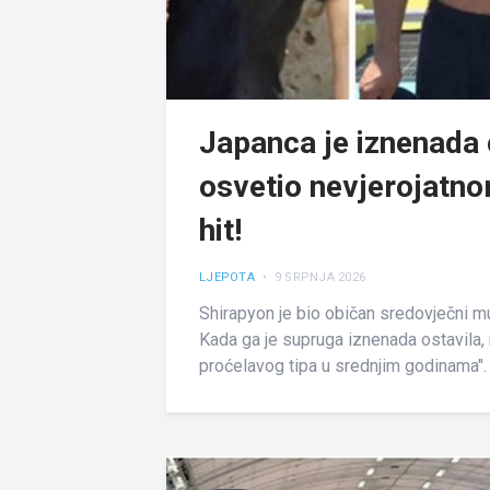
Japanca je iznenada o
osvetio nevjerojatno
hit!
LJEPOTA
• 9 SRPNJA 2026
Shirapyon je bio običan sredovječni m
Kada ga je supruga iznenada ostavila, n
proćelavog tipa u srednjim godinama". 