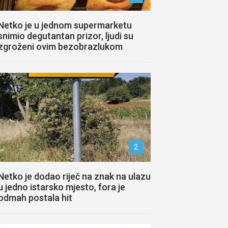
Netko je u jednom supermarketu
snimio degutantan prizor, ljudi su
zgroženi ovim bezobrazlukom
2
Netko je dodao riječ na znak na ulazu
u jedno istarsko mjesto, fora je
odmah postala hit