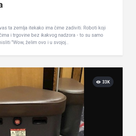
a
vas ta zemlja itekako ima čime zadiviti. Roboti koji
ačima i trgovine bez ikakvog nadzora - to su samo
liti "Wow, želim ovo i u svojoj...
33K