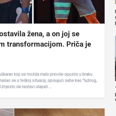
stavila žena, a on joj se
m transformacijom. Priča je
uškarac koji se možda malo previše opustio u braku.
ašao se u teškoj situaciji, opisujući sebe kao "tužnog,
Umjesto da nastavi utapati ...