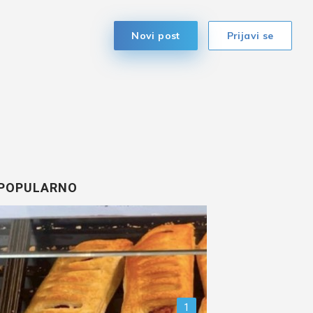
Novi post
Prijavi se
POPULARNO
1