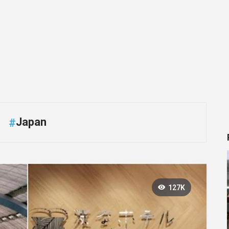
Japan
#
127K