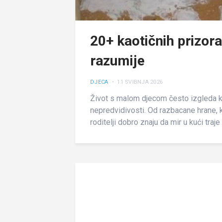
20+ kaotičnih prizora
razumije
DJECA
• 11 SVIBNJA 2026
Život s malom djecom često izgleda k
nepredvidivosti. Od razbacane hrane, kao
roditelji dobro znaju da mir u kući tra