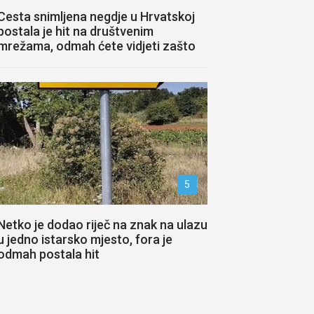
Cesta snimljena negdje u Hrvatskoj
postala je hit na društvenim
mrežama, odmah ćete vidjeti zašto
5
Netko je dodao riječ na znak na ulazu
u jedno istarsko mjesto, fora je
odmah postala hit