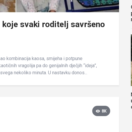
 koje svaki roditelj savršeno
ao kombinacija kaosa, smijeha i potpune
tičnih vragolija pa do genijalnih dječjih “ideja”,
je svega nekoliko minuta. U nastavku donos...
8K