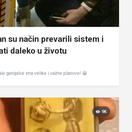
an su način prevarili sistem i
ti daleko u životu
le genijalce ima velike i važne planove! 😁
9K