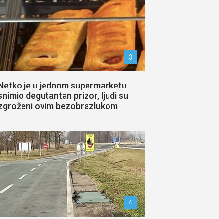
3
Netko je u jednom supermarketu
snimio degutantan prizor, ljudi su
zgroženi ovim bezobrazlukom
4