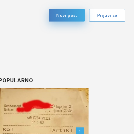
Novi post
Prijavi se
POPULARNO
1