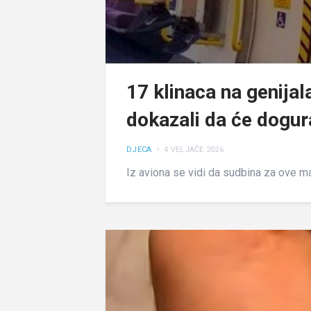
17 klinaca na genijal
dokazali da će dogura
DJECA
• 4 VELJAČE 2026
Iz aviona se vidi da sudbina za ove ma