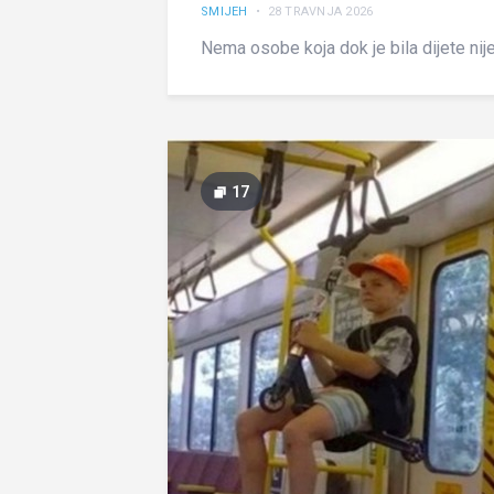
SMIJEH
• 28 TRAVNJA 2026
Nema osobe koja dok je bila dijete nije
17