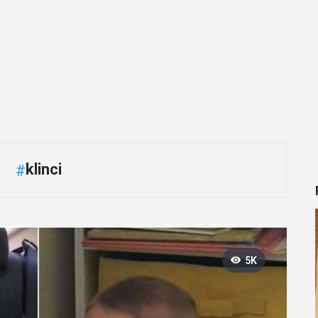
klinci
#
5K