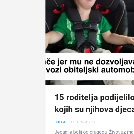
15 roditelja podijeli
kojih su njihova djec
DJECA
• 11 LIPNJA 2026
Jedan je bolji od drugoga. Život uz ma