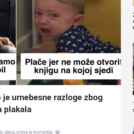
lo je urnebesne razloge zbog
a plakala
lu djecu prava je komedija. 😂