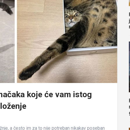
mačaka koje će vam istog
oloženje
žnje, a često im za to nije potreban nikakav poseban