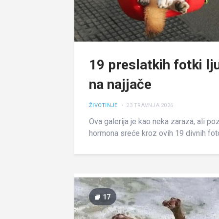
19 preslatkih fotki l
na najjače
ŽIVOTINJE
• 23 TRAVNJA 2026
Ova galerija je kao neka zaraza, ali po
hormona sreće kroz ovih 19 divnih foto
17