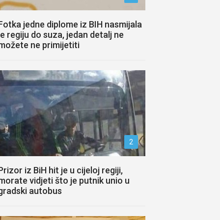
Fotka jedne diplome iz BIH nasmijala
je regiju do suza, jedan detalj ne
možete ne primijetiti
2
Prizor iz BiH hit je u cijeloj regiji,
morate vidjeti što je putnik unio u
gradski autobus