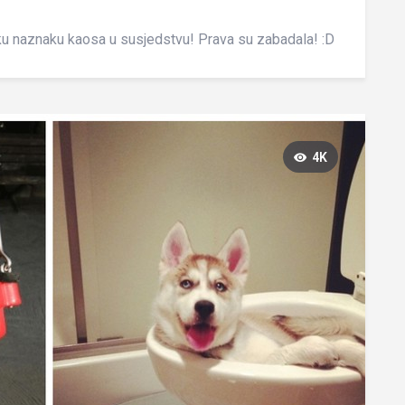
ku naznaku kaosa u susjedstvu! Prava su zabadala! :D
4K