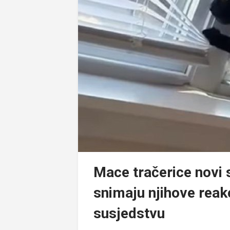
Mace tračerice novi s
snimaju njihove reak
susjedstvu