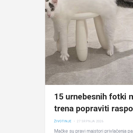
15 urnebesnih fotki 
trena popraviti rasp
ŽIVOTINJE
• 27 SRPNJA 2026
Mačke su pravi majstori privlačenja pa