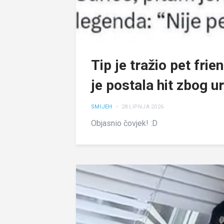
Tip je tražio pet fri
je postala hit zbog 
SMIJEH
• 28 LIPNJA 2026
Objasnio čovjek! :D