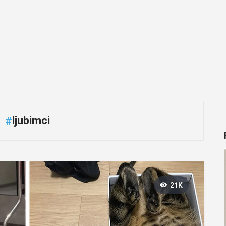
ljubimci
#
21K