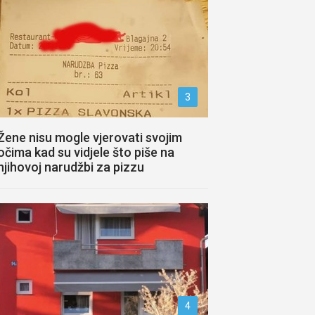
3
Žene nisu mogle vjerovati svojim
očima kad su vidjele što piše na
njihovoj narudžbi za pizzu
4