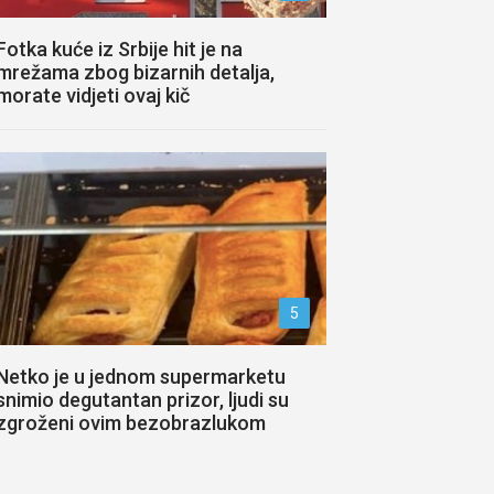
Fotka kuće iz Srbije hit je na
mrežama zbog bizarnih detalja,
morate vidjeti ovaj kič
5
Netko je u jednom supermarketu
snimio degutantan prizor, ljudi su
zgroženi ovim bezobrazlukom