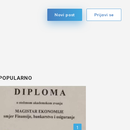
Novi post
Prijavi se
POPULARNO
1