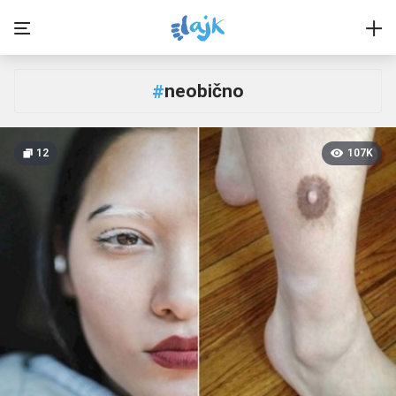
neobično
#
12
107K