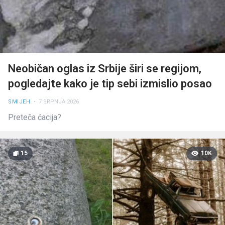
Neobičan oglas iz Srbije širi se regijom,
pogledajte kako je tip sebi izmislio posao
SMIJEH
• 7 SRPNJA 2026
Preteča ćacija?
15
10K