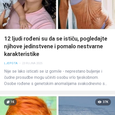
12 ljudi rođeni su da se ističu, pogledajte
njihove jedinstvene i pomalo nestvarne
karakteristike
LJEPOTA
• 23 RUJNA 2025
Nije se lako isticati se iz gomile - neprestano buljenje i
čudne prosudbe mogu učiniti osobu vrlo tjeskobnom.
Osobe rođene s genetskim anomalijama svakodnevno s...
16
37K