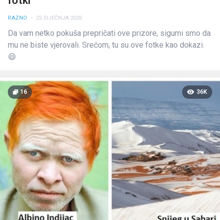
fotki
RAZNO
• 25 SIJEČNJA 2026
Da vam netko pokuša prepričati ove prizore, sigurni smo da
mu ne biste vjerovali. Srećom, tu su ove fotke kao dokazi.
😄
16
36K