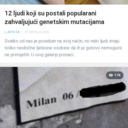
12 ljudi koji su postali popularani
zahvaljujući genetskim mutacijama
LJEPOTA
• 29 SRPNJA 2026
Svatko od nas je poseban na svoj način, no neki ljudi imaju
toliko neobične tjelesne osobine da ih je gotovo nemoguće
ne primijetiti. U ovoj galeriji pronaći ...
11K