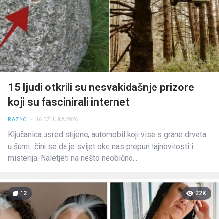
15 ljudi otkrili su nesvakidašnje prizore
koji su fascinirali internet
RAZNO
• 16 OŽUJKA 2026
Ključanica usred stijene, automobil koji vise s grane drveta
u šumi...čini se da je svijet oko nas prepun tajnovitosti i
misterija. Naletjeti na nešto neobično...
12
22K