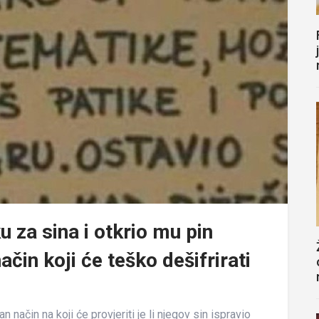
u za sina i otkrio mu pin
način koji će teško dešifrirati
n način na koji će provjeriti je li njegov sin ispravio