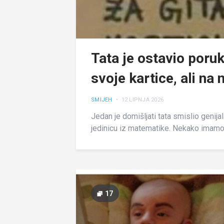
Tata je ostavio poruk
svoje kartice, ali na 
SMIJEH
• 12 LIPNJA 2026
Jedan je domišljati tata smislio genijala
jedinicu iz matematike. Nekako imamo 
17