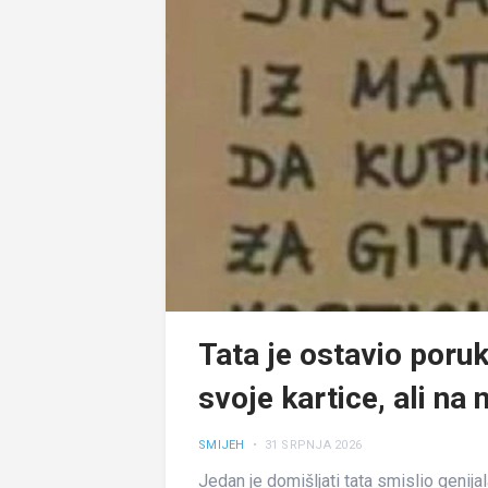
Tata je ostavio poruk
svoje kartice, ali na 
SMIJEH
• 31 SRPNJA 2026
Jedan je domišljati tata smislio genijala