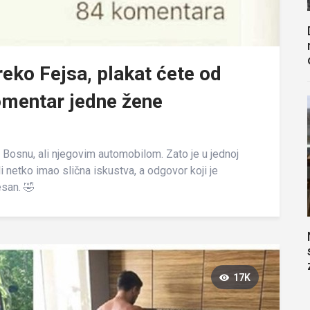
preko Fejsa, plakat ćete od
omentar jedne žene
 Bosnu, ali njegovim automobilom. Zato je u jednoj
li netko imao slična iskustva, a odgovor koji je
esan. 🤣
17K