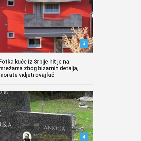
3
Fotka kuće iz Srbije hit je na
mrežama zbog bizarnih detalja,
morate vidjeti ovaj kič
4