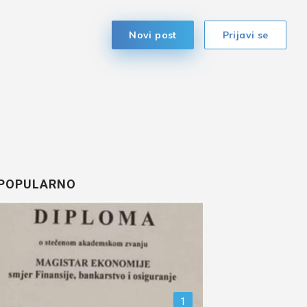
Novi post
Prijavi se
POPULARNO
1