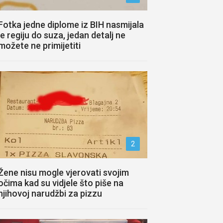
Fotka jedne diplome iz BIH nasmijala
je regiju do suza, jedan detalj ne
možete ne primijetiti
2
Žene nisu mogle vjerovati svojim
očima kad su vidjele što piše na
njihovoj narudžbi za pizzu