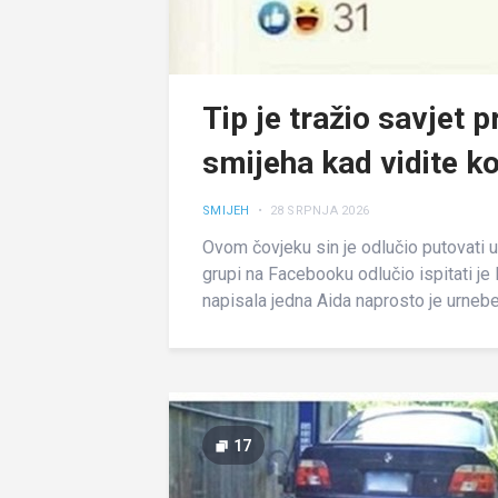
Tip je tražio savjet 
smijeha kad vidite k
SMIJEH
• 28 SRPNJA 2026
Ovom čovjeku sin je odlučio putovati u
grupi na Facebooku odlučio ispitati je 
napisala jedna Aida naprosto je urneb
17