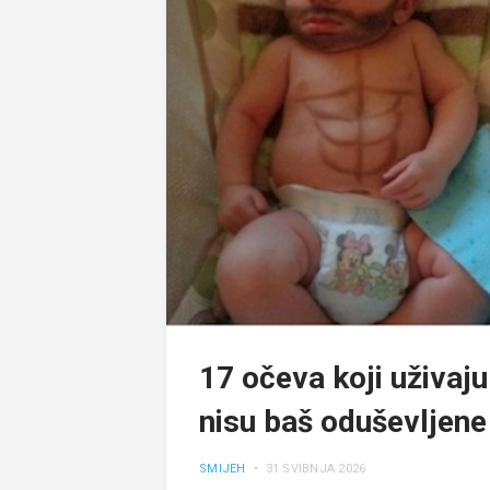
17 očeva koji uživaj
nisu baš oduševljene
SMIJEH
• 31 SVIBNJA 2026