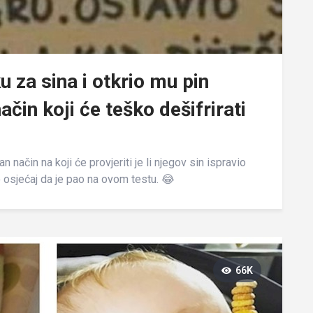
u za sina i otkrio mu pin
način koji će teško dešifrirati
n način na koji će provjeriti je li njegov sin ispravio
osjećaj da je pao na ovom testu. 😂
66K