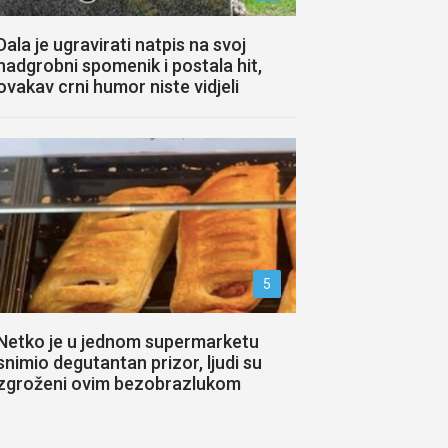
Dala je ugravirati natpis na svoj
nadgrobni spomenik i postala hit,
ovakav crni humor niste vidjeli
5
Netko je u jednom supermarketu
snimio degutantan prizor, ljudi su
zgroženi ovim bezobrazlukom