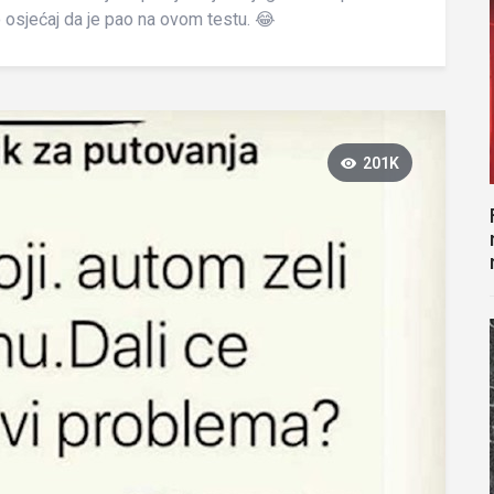
osjećaj da je pao na ovom testu. 😂
201K