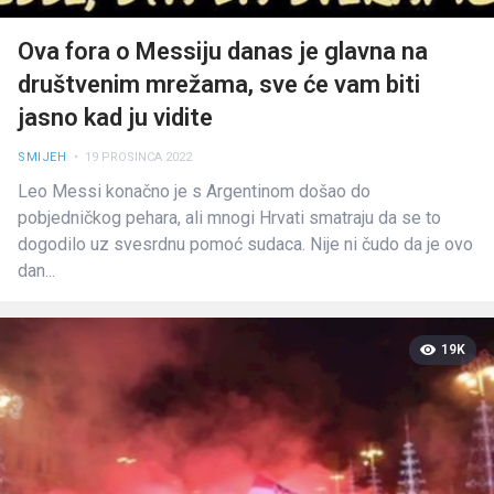
Ova fora o Messiju danas je glavna na
društvenim mrežama, sve će vam biti
jasno kad ju vidite
SMIJEH
• 19 PROSINCA 2022
Leo Messi konačno je s Argentinom došao do
pobjedničkog pehara, ali mnogi Hrvati smatraju da se to
dogodilo uz svesrdnu pomoć sudaca. Nije ni čudo da je ovo
dan...
19K