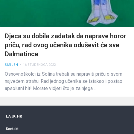
Djeca su dobila zadatak da naprave horor
priču, rad ovog učenika oduševit će sve
Dalmatince
SMIJEH
• 16 STUDENOGA 2022
Osnovnoškolci iz Solina trebali su napraviti priču o svom
najvećem strahu. Rad jednog učenika se istakao i postao
apsolutni hit! Morate vidjeti što je za njega ...
LAJK.HR
Kontakt