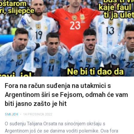
Fora na račun suđenja na utakmici s
Argentinom širi se Fejsom, odmah će vam
biti jasno zašto je hit
SMIJEH
• 14 PROSINCA 2022
O suđenju Talijana Orsata na sinoćnjem okršaju s
Argentinom još će se danima voditi polemike. Ova fora