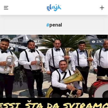
penal
#
27K