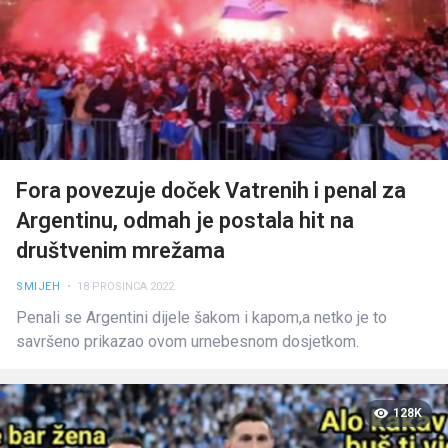
Fora povezuje doček Vatrenih i penal za
Argentinu, odmah je postala hit na
društvenim mrežama
SMIJEH
• 18 PROSINCA 2022
Penali se Argentini dijele šakom i kapom,a netko je to
savršeno prikazao ovom urnebesnom dosjetkom.
128K