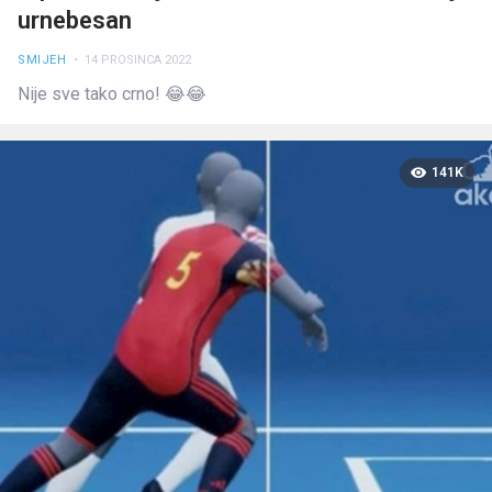
urnebesan
SMIJEH
• 14 PROSINCA 2022
Nije sve tako crno! 😂😂
141K