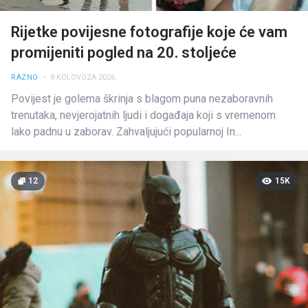
Rijetke povijesne fotografije koje će vam
promijeniti pogled na 20. stoljeće
RAZNO
• 8 KOLOVOZA 2026
Povijest je golema škrinja s blagom puna nezaboravnih
trenutaka, nevjerojatnih ljudi i događaja koji s vremenom
lako padnu u zaborav. Zahvaljujući popularnoj In...
12
15K