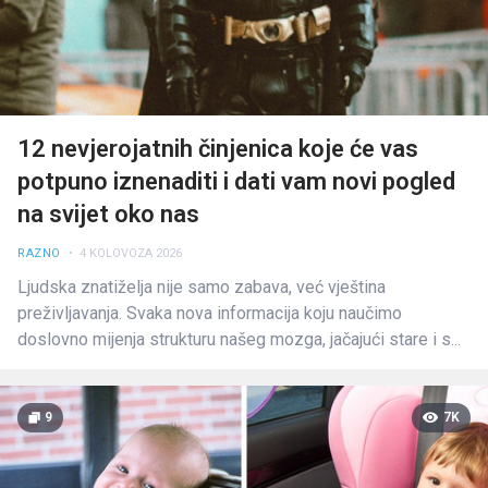
12 nevjerojatnih činjenica koje će vas
potpuno iznenaditi i dati vam novi pogled
na svijet oko nas
RAZNO
• 4 KOLOVOZA 2026
Ljudska znatiželja nije samo zabava, već vještina
preživljavanja. Svaka nova informacija koju naučimo
doslovno mijenja strukturu našeg mozga, jačajući stare i s...
9
7K