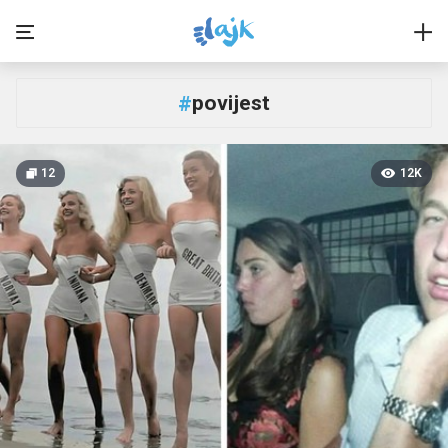
povijest
#
12
12K