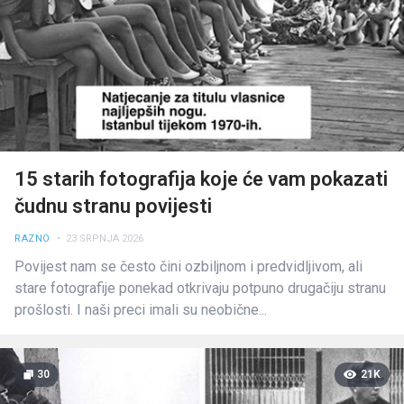
15 starih fotografija koje će vam pokazati
čudnu stranu povijesti
RAZNO
• 23 SRPNJA 2026
Povijest nam se često čini ozbiljnom i predvidljivom, ali
stare fotografije ponekad otkrivaju potpuno drugačiju stranu
prošlosti. I naši preci imali su neobične...
30
21K