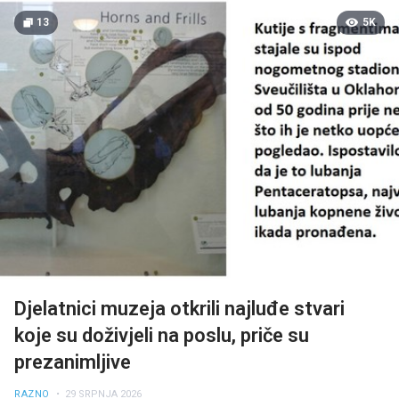
13
5K
Djelatnici muzeja otkrili najluđe stvari
koje su doživjeli na poslu, priče su
prezanimljive
RAZNO
• 29 SRPNJA 2026