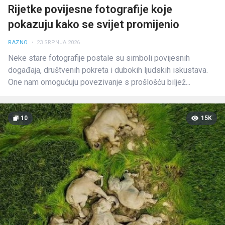
Rijetke povijesne fotografije koje
pokazuju kako se svijet promijenio
RAZNO
• 23 SRPNJA 2026
Neke stare fotografije postale su simboli povijesnih
događaja, društvenih pokreta i dubokih ljudskih iskustava.
One nam omogućuju povezivanje s prošlošću biljež...
10
15K