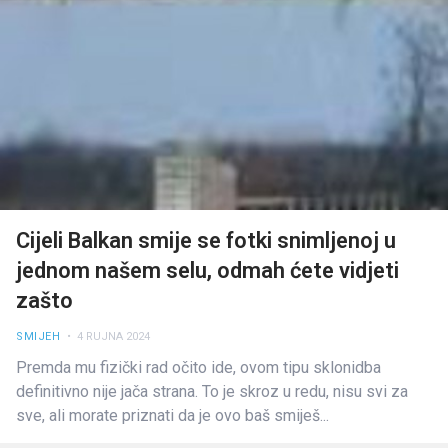
Cijeli Balkan smije se fotki snimljenoj u
jednom našem selu, odmah ćete vidjeti
zašto
SMIJEH
• 4 RUJNA 2024
Premda mu fizički rad očito ide, ovom tipu sklonidba
definitivno nije jača strana. To je skroz u redu, nisu svi za
sve, ali morate priznati da je ovo baš smiješ...