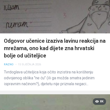
Odgovor učenice izaziva lavinu reakcija na
mrežama, ono kad dijete zna hrvatski
bolje od učiteljice
RAZNO
• 15 SIJEČNJA 2026
Tvrdoglava učiteljica koja očito inzistira na korištenju
odvojenog oblika "ne ću" (ili ga možda smatra jedinim
ispravnim načinom?), djetetu nije priznala negaci...
8K