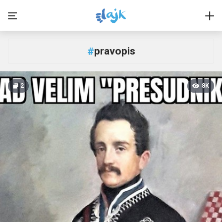
pravopis
#
2
8K