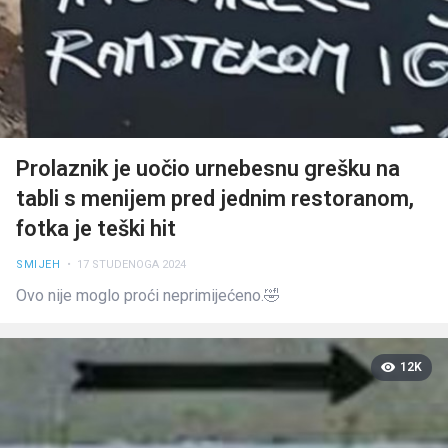
Prolaznik je uočio urnebesnu grešku na
tabli s menijem pred jednim restoranom,
fotka je teški hit
SMIJEH
• 17 STUDENOGA 2024
Ovo nije moglo proći neprimijećeno.🤣
12K