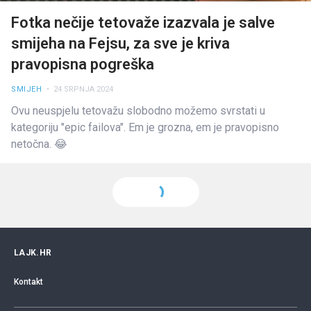
Fotka nečije tetovaže izazvala je salve
smijeha na Fejsu, za sve je kriva
pravopisna pogreška
SMIJEH
• 24 SRPNJA 2024
Ovu neuspjelu tetovažu slobodno možemo svrstati u
kategoriju "epic failova". Em je grozna, em je pravopisno
netočna. 😂
LAJK.HR
Kontakt