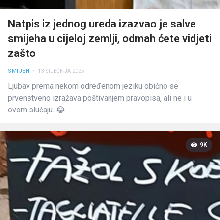
Natpis iz jednog ureda izazvao je salve
smijeha u cijeloj zemlji, odmah ćete vidjeti
zašto
SMIJEH
• 13 SIJEČNJA 2025
Ljubav prema nekom određenom jeziku obično se
prvenstveno izražava poštivanjem pravopisa, ali ne i u
ovom slučaju. 😂
9K