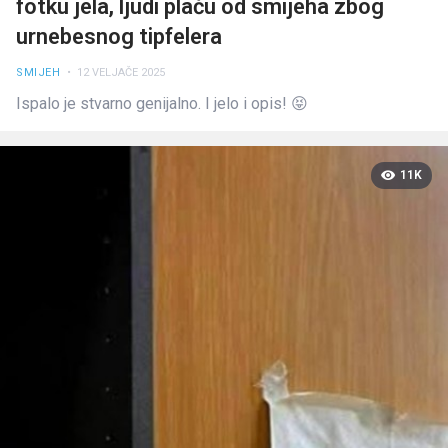
fotku jela, ljudi plaču od smijeha zbog
urnebesnog tipfelera
SMIJEH
• 12 VELJAČE 2025
Ispalo je stvarno genijalno. I jelo i opis! 😝
11K