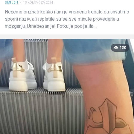
SMIJEH
• 18 KOLOVOZA 2024
Nećemo priznati koliko nam je vremena trebalo da shvatimo
sporni naziv, ali isplatile su se sve minute provedene u
mozganju. Urnebesan je! Fotku je podijelila ...
13K