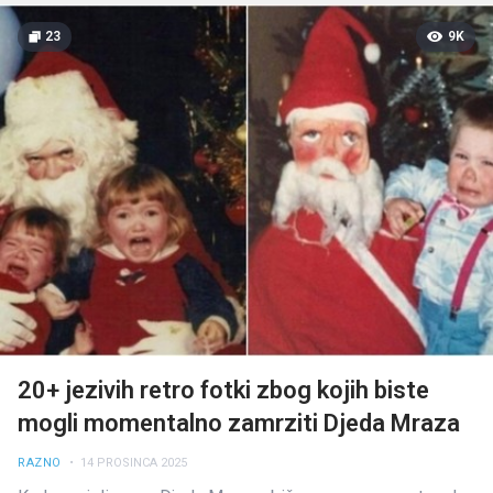
23
9K
20+ jezivih retro fotki zbog kojih biste
mogli momentalno zamrziti Djeda Mraza
RAZNO
• 14 PROSINCA 2025