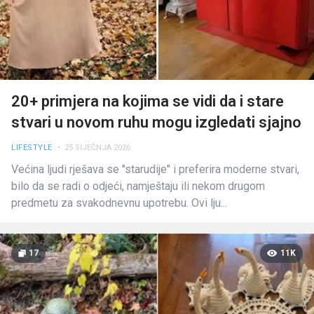
20+ primjera na kojima se vidi da i stare
stvari u novom ruhu mogu izgledati sjajno
LIFESTYLE
• 25 SIJEČNJA 2026
Većina ljudi rješava se "starudije" i preferira moderne stvari,
bilo da se radi o odjeći, namještaju ili nekom drugom
predmetu za svakodnevnu upotrebu. Ovi lju...
17
11K