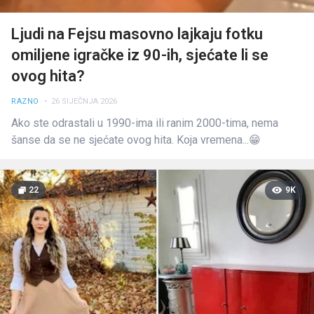
Ljudi na Fejsu masovno lajkaju fotku
omiljene igračke iz 90-ih, sjećate li se
ovog hita?
RAZNO
• 26 SIJEČNJA 2026
Ako ste odrastali u 1990-ima ili ranim 2000-tima, nema
šanse da se ne sjećate ovog hita. Koja vremena...😁
22
9K