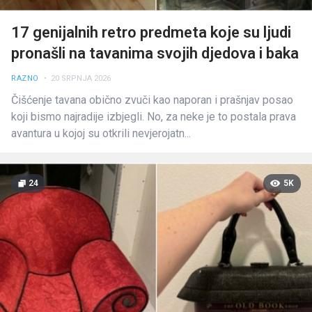
17 genijalnih retro predmeta koje su ljudi
pronašli na tavanima svojih djedova i baka
RAZNO
• 20 SRPNJA 2026
Čišćenje tavana obično zvuči kao naporan i prašnjav posao
koji bismo najradije izbjegli. No, za neke je to postala prava
avantura u kojoj su otkrili nevjerojatn...
24
5K