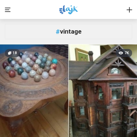
vintage
#
18
7K