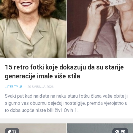
15 retro fotki koje dokazuju da su starije
generacije imale više stila
LIFESTYLE
• 20 SVIBNJA 2026
Svaki put kad naiđete na neku staru fotku člana vaše obitelji
sigurno vas obuzmu osjećaji nostalgije, premda vjerojatno u
to doba uopće niste bili živi. Ovih 1...
13
9K