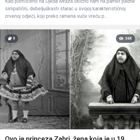
Kad pomislimo na Djeda Mraza obično nam na pamet padne
simpatični, debeljuškasti starac u svojoj karakterističnoj
crvenoj odjeći, koji preko ramena vuče vreću p...
9
34K
Ovo je princeza Zahri, žena koja je u 19.