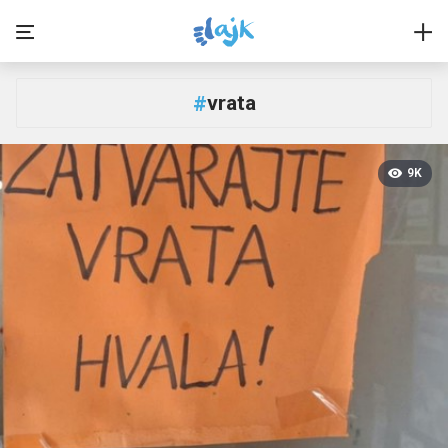
vrata
#
9K