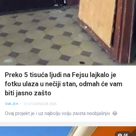
Preko 5 tisuća ljudi na Fejsu lajkalo je
fotku ulaza u nečiji stan, odmah će vam
biti jasno zašto
SMIJEH
• 12 STUDENOGA 2025
Ovaj projekt je i uz najbolju volju zaista neobjašnjiv. 😂
6K