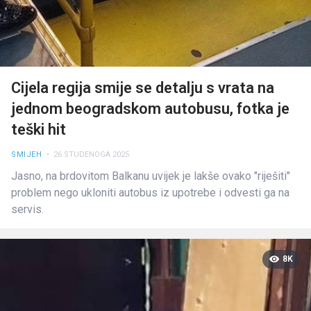
Cijela regija smije se detalju s vrata na
jednom beogradskom autobusu, fotka je
teški hit
SMIJEH
• 26 STUDENOGA 2025
Jasno, na brdovitom Balkanu uvijek je lakše ovako "riješiti"
problem nego ukloniti autobus iz upotrebe i odvesti ga na
servis.
8K