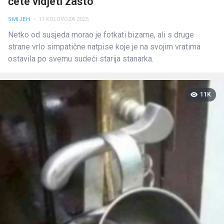
ćete vidjeti zašto
SMIJEH
• 11 KOLOVOZA 2025
Netko od susjeda morao je fotkati bizarne, ali s druge
strane vrlo simpatične natpise koje je na svojim vratima
ostavila po svemu sudeći starija stanarka.
11K