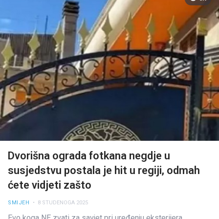
Dvorišna ograda fotkana negdje u
susjedstvu postala je hit u regiji, odmah
ćete vidjeti zašto
SMIJEH
• 8 STUDENOGA 2025
Evo koga NE zvati za savjet pri uređenju eksterijera...