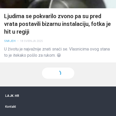
Ljudima se pokvarilo zvono pa su pred
vrata postavili bizarnu instalaciju, fotka je
hit u regiji
SMIJEH
• 18 SVIBNJA 2025
U životu je najvažnije znati snaći se. Vlasnicima ovog stana
to je itekako pošlo za rukom. 😁
LAJK.HR
Kontakt