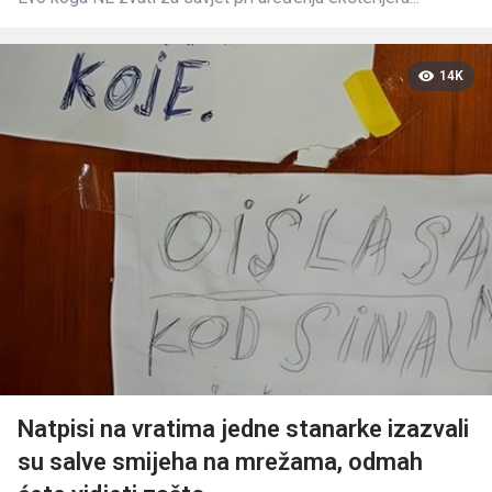
14K
Natpisi na vratima jedne stanarke izazvali
su salve smijeha na mrežama, odmah