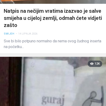
Natpis na nečijim vratima izazvao je salve
smijeha u cijeloj zemlji, odmah ćete vidjeti
zašto
SMIJEH
• 14 LIPNJA 2026
Sve bi bilo potpuno normalno da nema ovog čudnog inserta
na početku...
12K