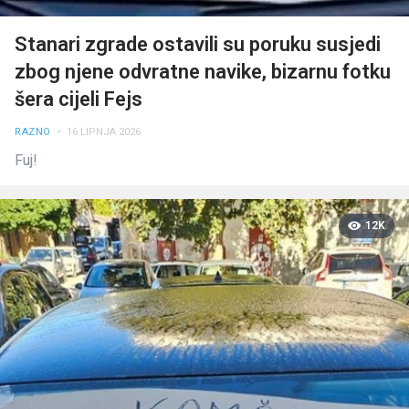
Stanari zgrade ostavili su poruku susjedi
zbog njene odvratne navike, bizarnu fotku
šera cijeli Fejs
RAZNO
• 16 LIPNJA 2026
Fuj!
12K