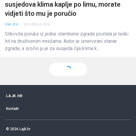
susjedova klima kaplje po limu, morate
vidjeti što mu je poručio
SMIJEH
• 28 SVIBNJA 2026
Slikovita poruka iz jedne stambene zgrade postala je teški
hit na društvenim mrežama. Autor je iznervirani stanar
zgrade, a sročio ju je za susjeda čija klima k...
LAJK.HR
Kontakt
© 2026
Lajk.hr