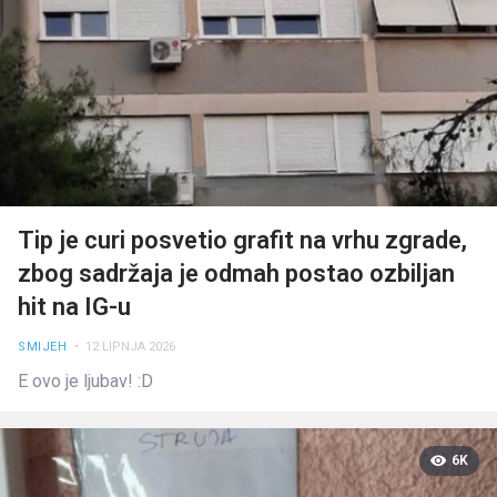
Tip je curi posvetio grafit na vrhu zgrade,
zbog sadržaja je odmah postao ozbiljan
hit na IG-u
SMIJEH
• 12 LIPNJA 2026
E ovo je ljubav! :D
6K