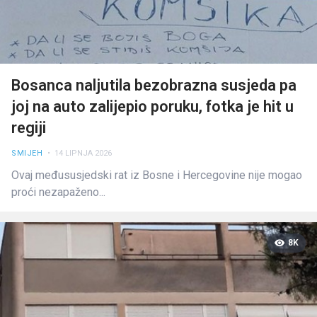
Bosanca naljutila bezobrazna susjeda pa
joj na auto zalijepio poruku, fotka je hit u
regiji
SMIJEH
• 14 LIPNJA 2026
Ovaj međususjedski rat iz Bosne i Hercegovine nije mogao
proći nezapaženo...
8K