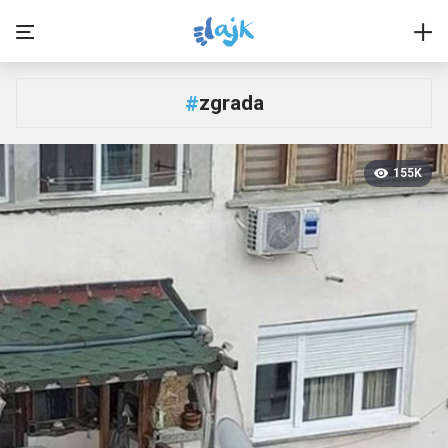
zgrada
#
155K