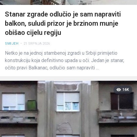
Stanar zgrade odlučio je sam napraviti
balkon, suludi prizor je brzinom munje
obišao cijelu regiju
SMIJEH
• 21 SRPNJA 2026
Netko je na jednoj stambenoj zgradi u Srbiji primijetio
konstrukciju koja definitivno upada u oči. Jedan je stanar,
očito pravi Balkanac, odlučio sam napraviti ...
16K