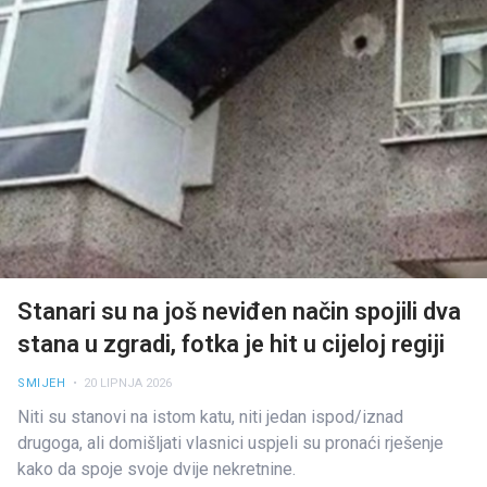
Stanari su na još neviđen način spojili dva
stana u zgradi, fotka je hit u cijeloj regiji
SMIJEH
• 20 LIPNJA 2026
Niti su stanovi na istom katu, niti jedan ispod/iznad
drugoga, ali domišljati vlasnici uspjeli su pronaći rješenje
kako da spoje svoje dvije nekretnine.