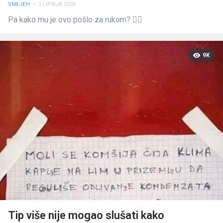
SMIJEH
• 1 LIPNJA 2026
Pa kako mu je ovo pošlo za rukom? 🤦‍♂️
9K
Tip više nije mogao slušati kako