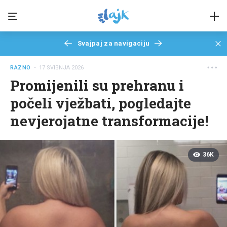
Svajpaj za navigaciju
RAZNO
• 17 SVIBNJA 2026
Promijenili su prehranu i
počeli vježbati, pogledajte
nevjerojatne transformacije!
36K