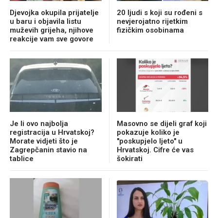
Djevojka okupila prijatelje
20 ljudi s koji su rođeni s
u baru i objavila listu
nevjerojatno rijetkim
muževih grijeha, njihove
fizičkim osobinama
reakcije vam sve govore
Je li ovo najbolja
Masovno se dijeli graf koji
registracija u Hrvatskoj?
pokazuje koliko je
Morate vidjeti što je
"poskupjelo ljeto" u
Zagrepčanin stavio na
Hrvatskoj. Cifre će vas
tablice
šokirati