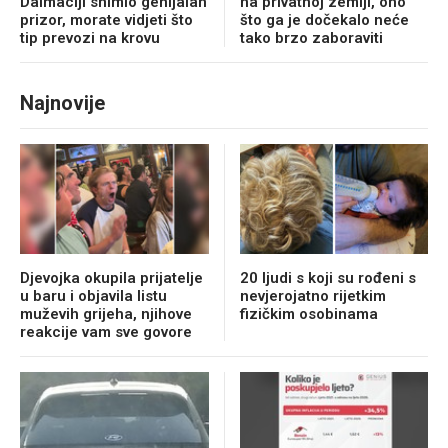
Dalmaciji snimio genijalan
na privatnoj zemlji, ono
prizor, morate vidjeti što
što ga je dočekalo neće
tip prevozi na krovu
tako brzo zaboraviti
Najnovije
Djevojka okupila prijatelje
20 ljudi s koji su rođeni s
u baru i objavila listu
nevjerojatno rijetkim
muževih grijeha, njihove
fizičkim osobinama
reakcije vam sve govore