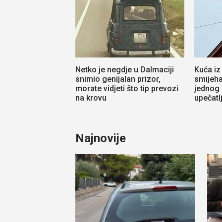
Netko je negdje u Dalmaciji
Kuća iz
snimio genijalan prizor,
smijeha
morate vidjeti što tip prevozi
jednog
na krovu
upečatl
Najnovije