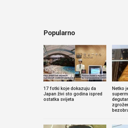
Popularno
17 fotki koje dokazuju da
Netko j
Japan živi sto godina ispred
superm
ostatka svijeta
degutan
zgrože
bezobr