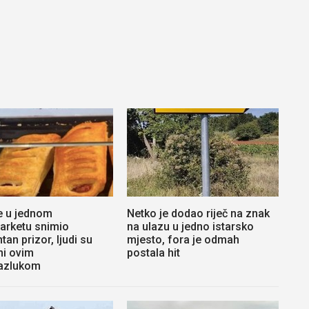
e u jednom
Netko je dodao riječ na znak
arketu snimio
na ulazu u jedno istarsko
tan prizor, ljudi su
mjesto, fora je odmah
ni ovim
postala hit
azlukom