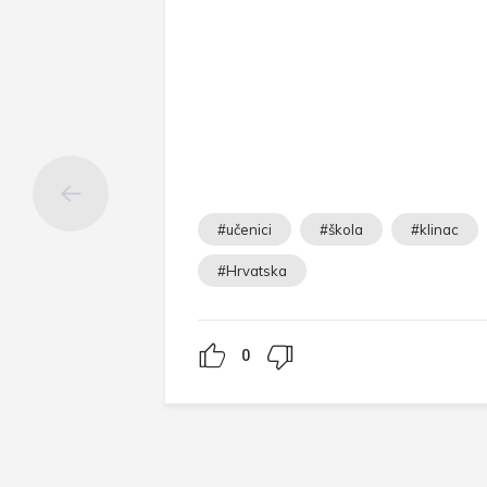
#učenici
#škola
#klinac
#Hrvatska
0