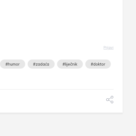
Prijavi
#humor
#zadaća
#liječnik
#doktor