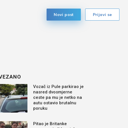
Novi post
Prijavi se
VEZANO
Vozač iz Pule parkirao je
nasred dvosmjerne
ceste pa mu je netko na
autu ostavio brutalnu
poruku
Pitao je Britanke