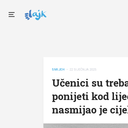
SMIJEH
• 22 SIJEČNJA 2025
Učenici su treba
ponijeti kod lij
nasmijao je cij