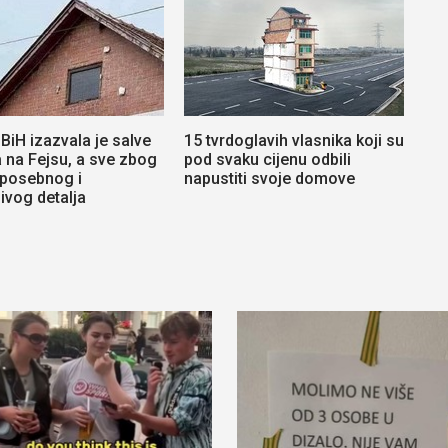
 BiH izazvala je salve
15 tvrdoglavih vlasnika koji su
 na Fejsu, a sve zbog
pod svaku cijenu odbili
 posebnog i
napustiti svoje domove
jivog detalja