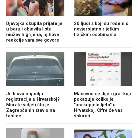
Djevojka okupila prijatelje
20 ljudi s koji su rođeni s
u baru i objavila listu
nevjerojatno rijetkim
muževih grijeha, njihove
fizičkim osobinama
reakcije vam sve govore
Je li ovo najbolja
Masovno se dijeli graf koji
registracija u Hrvatskoj?
pokazuje koliko je
Morate vidjeti što je
"poskupjelo ljeto" u
Zagrepčanin stavio na
Hrvatskoj. Cifre će vas
tablice
šokirati