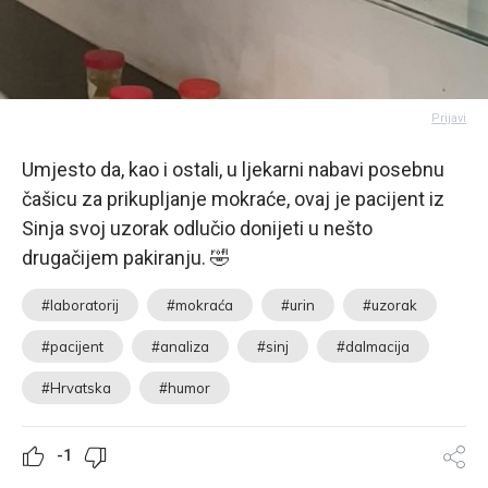
Prijavi
Umjesto da, kao i ostali, u ljekarni nabavi posebnu
čašicu za prikupljanje mokraće, ovaj je pacijent iz
Sinja svoj uzorak odlučio donijeti u nešto
drugačijem pakiranju. 🤣
#laboratorij
#mokraća
#urin
#uzorak
#pacijent
#analiza
#sinj
#dalmacija
#Hrvatska
#humor
-1