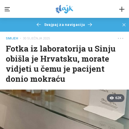
Svajpaj za navigaciju
SMIJEH
• 30 SIJEČNJA 2025
Fotka iz laboratorija u Sinju
obišla je Hrvatsku, morate
vidjeti u čemu je pacijent
donio mokraću
62K