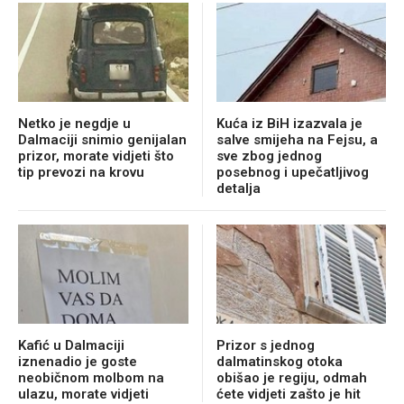
Netko je negdje u
Kuća iz BiH izazvala je
Dalmaciji snimio genijalan
salve smijeha na Fejsu, a
prizor, morate vidjeti što
sve zbog jednog
tip prevozi na krovu
posebnog i upečatljivog
detalja
Kafić u Dalmaciji
Prizor s jednog
iznenadio je goste
dalmatinskog otoka
neobičnom molbom na
obišao je regiju, odmah
ulazu, morate vidjeti
ćete vidjeti zašto je hit