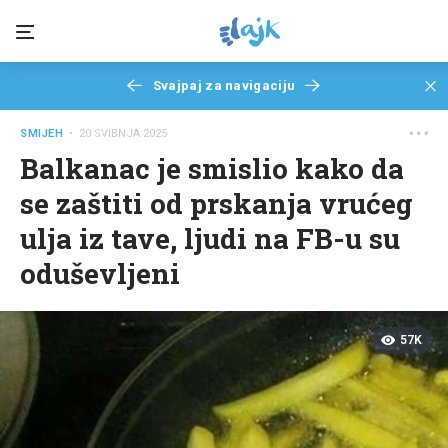
Svajpaj za navigaciju
SMIJEH
• 20 SVIBNJA 2025
Balkanac je smislio kako da
se zaštiti od prskanja vrućeg
ulja iz tave, ljudi na FB-u su
oduševljeni
57K