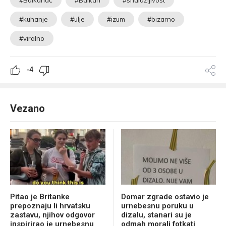
#kuhanje
#ulje
#izum
#bizarno
#viralno
-4
Vezano
Pitao je Britanke
Domar zgrade ostavio je
prepoznaju li hrvatsku
urnebesnu poruku u
zastavu, njihov odgovor
dizalu, stanari su je
inspirirao je urnebesnu
odmah morali fotkati