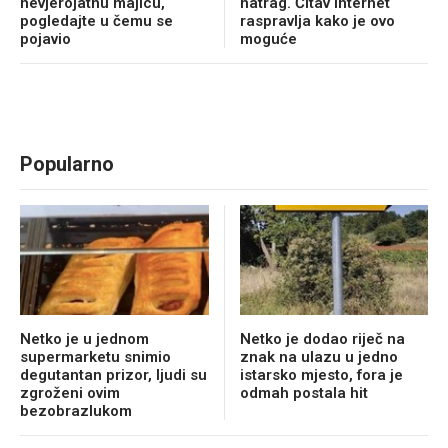
nevjerojatnu majicu,
natrag. Čitav internet
pogledajte u čemu se
raspravlja kako je ovo
pojavio
moguće
Popularno
Netko je u jednom
Netko je dodao riječ na
supermarketu snimio
znak na ulazu u jedno
degutantan prizor, ljudi su
istarsko mjesto, fora je
zgroženi ovim
odmah postala hit
bezobrazlukom