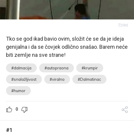
Prijavi
Tko se god ikad bavio ovim, složit će se da je ideja
genijalna i da se čovjek odlično snašao. Barem neće
biti zemlje na sve strane!
#dalmacija
#autopraona
#krumpir
#snalažljivost
#viralno
#Dalmatinac
#humor
0
#1