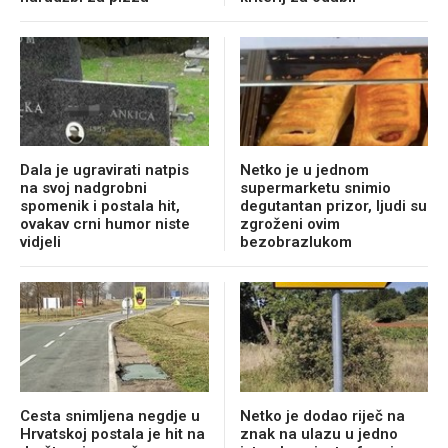
Dala je ugravirati natpis
Netko je u jednom
na svoj nadgrobni
supermarketu snimio
spomenik i postala hit,
degutantan prizor, ljudi su
ovakav crni humor niste
zgroženi ovim
vidjeli
bezobrazlukom
Cesta snimljena negdje u
Netko je dodao riječ na
Hrvatskoj postala je hit na
znak na ulazu u jedno