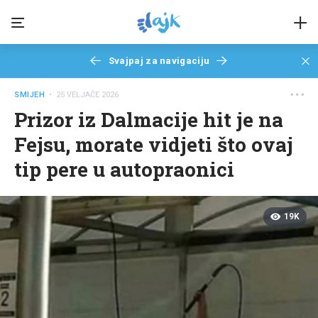
Svajpaj za navigaciju
SMIJEH
• 25 VELJAČE 2026
Prizor iz Dalmacije hit je na
Fejsu, morate vidjeti što ovaj
tip pere u autopraonici
19K