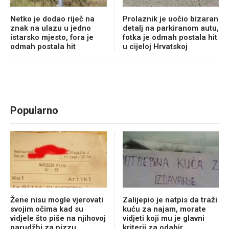
Netko je dodao riječ na
Prolaznik je uočio bizaran
znak na ulazu u jedno
detalj na parkiranom autu,
istarsko mjesto, fora je
fotka je odmah postala hit
odmah postala hit
u cijeloj Hrvatskoj
Popularno
Žene nisu mogle vjerovati
Zalijepio je natpis da traži
svojim očima kad su
kuću za najam, morate
vidjele što piše na njihovoj
vidjeti koji mu je glavni
narudžbi za pizzu
kriterij za odabir