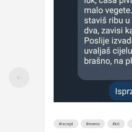
#recept
#mama
#kći