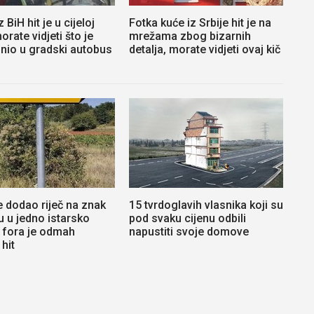
z BiH hit je u cijeloj
Fotka kuće iz Srbije hit je na
morate vidjeti što je
mrežama zbog bizarnih
unio u gradski autobus
detalja, morate vidjeti ovaj kič
e dodao riječ na znak
15 tvrdoglavih vlasnika koji su
u u jedno istarsko
pod svaku cijenu odbili
 fora je odmah
napustiti svoje domove
hit