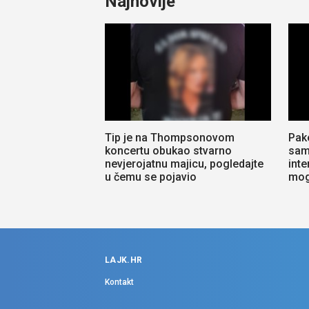
Najnovije
Tip je na Thompsonovom
Pak
koncertu obukao stvarno
sam 
nevjerojatnu majicu, pogledajte
inte
u čemu se pojavio
mo
LAJK.HR
Kontakt