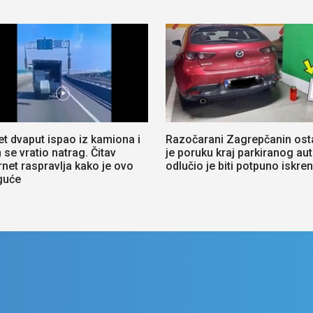
et dvaput ispao iz kamiona i
Razočarani Zagrepčanin ost
se vratio natrag. Čitav
je poruku kraj parkiranog aut
rnet raspravlja kako je ovo
odlučio je biti potpuno iskren
guće