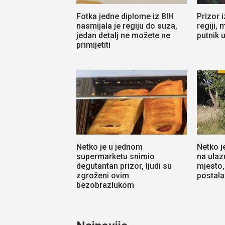
Fotka jedne diplome iz BIH
Prizor i
nasmijala je regiju do suza,
regiji, 
jedan detalj ne možete ne
putnik 
primijetiti
Netko je u jednom
Netko j
supermarketu snimio
na ulaz
degutantan prizor, ljudi su
mjesto,
zgroženi ovim
postala 
bezobrazlukom