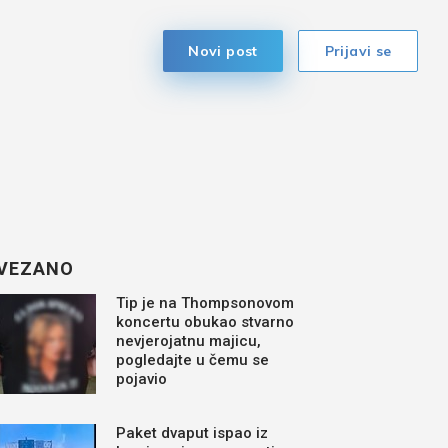
Novi post
Prijavi se
VEZANO
Tip je na Thompsonovom
koncertu obukao stvarno
nevjerojatnu majicu,
pogledajte u čemu se
pojavio
Paket dvaput ispao iz