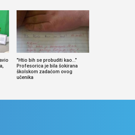
avio
"Htio bih se probuditi kao..."
a,
Profesorica je bila šokirana
školskom zadaćom ovog
učenika