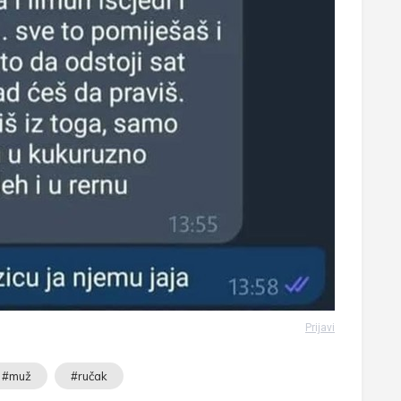
Prijavi
#muž
#ručak