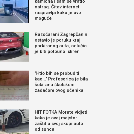
kamiona i sam se vratio
natrag. Čitav internet
raspravlja kako je ovo
moguće
Razočarani Zagrepčanin
ostavio je poruku kraj
parkiranog auta, odlučio
je biti potpuno iskren
"Htio bih se probuditi
kao..." Profesorica je bila
šokirana školskom
zadaćom ovog učenika
HIT FOTKA Morate vidjeti
kako je ovaj majstor
zaštitio svoj skupi auto
od sunca