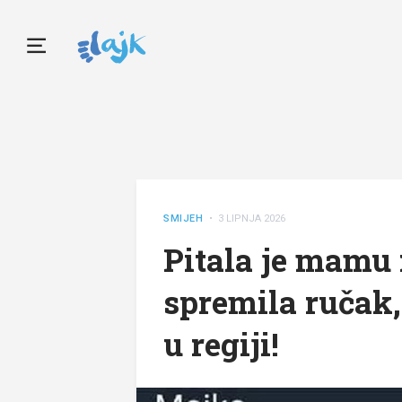
SMIJEH
• 3 LIPNJA 2026
Pitala je mamu 
spremila ručak,
u regiji!