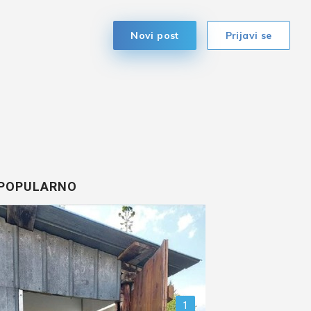
Novi post
Prijavi se
POPULARNO
1