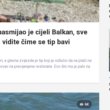
nasmijao je cijeli Balkan, sve
 vidite čime se tip bavi
i, a glavna zvijezda je tip koji je odlučio da na plaži ne
i novac na precijenjene restorane. Evo što mu je palo na
6K