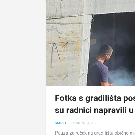
Fotka s gradilišta pos
su radnici napravili 
SMIJEH
• 8 SRPNJA 2026
Pauza za ručak na gradilištu obično ni