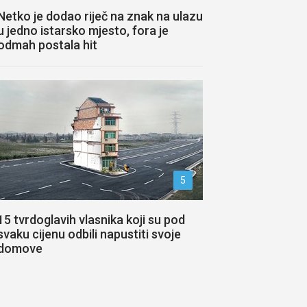
Netko je dodao riječ na znak na ulazu
u jedno istarsko mjesto, fora je
odmah postala hit
5
15 tvrdoglavih vlasnika koji su pod
svaku cijenu odbili napustiti svoje
domove