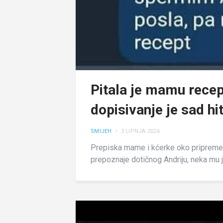
Pitala je mamu recep
dopisivanje je sad hit 
SMIJEH
• 3 LIPNJA 2026
Prepiska mame i kćerke oko pripreme 
prepoznaje dotičnog Andriju, neka mu j