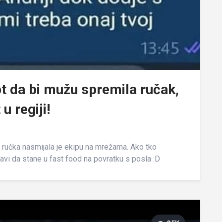
t da bi mužu spremila ručak,
u regiji!
ručka nasmijala je ekipu na mrežama. Ako tko
avi da stane u fast food na povratku s posla :D