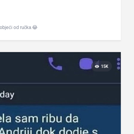
objeći od ručka.😂
15K