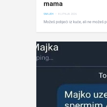
mama
SMIJEH
• 8 LIPNJA 2026
Možeš pobjeći iz kuće, ali ne možeš p