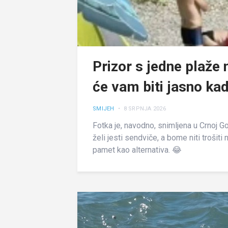
Prizor s jedne plaže 
će vam biti jasno kad
SMIJEH
• 8 SRPNJA 2026
Fotka je, navodno, snimljena u Crnoj Gor
želi jesti sendviče, a bome niti trošit
pamet kao alternativa. 😂