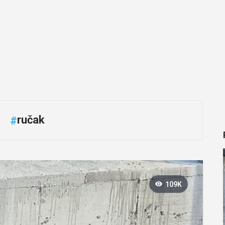
ručak
#
109K