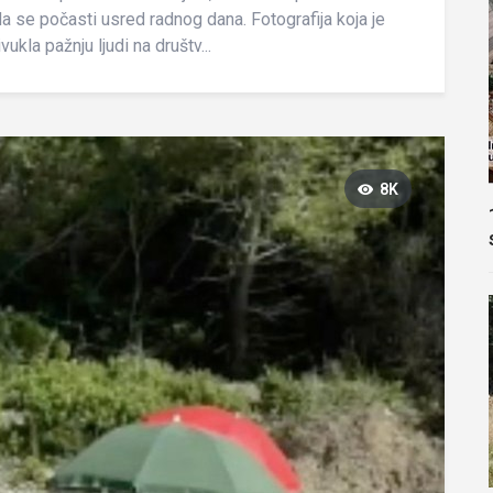
da se počasti usred radnog dana. Fotografija koja je
ukla pažnju ljudi na društv...
8K