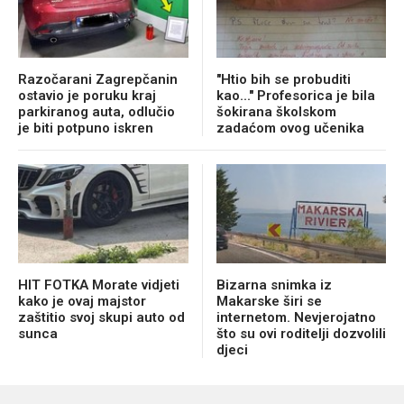
Razočarani Zagrepčanin
"Htio bih se probuditi
ostavio je poruku kraj
kao..." Profesorica je bila
parkiranog auta, odlučio
šokirana školskom
je biti potpuno iskren
zadaćom ovog učenika
HIT FOTKA Morate vidjeti
Bizarna snimka iz
kako je ovaj majstor
Makarske širi se
zaštitio svoj skupi auto od
internetom. Nevjerojatno
sunca
što su ovi roditelji dozvolili
djeci