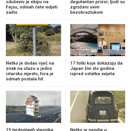
oduševio je ekipu na
degutantan prizor, ljudi su
Fejsu, odmah ćete vidjeti
zgroženi ovim
zašto
bezobrazlukom
Netko je dodao riječ na
17 fotki koje dokazuju da
znak na ulazu u jedno
Japan živi sto godina
istarsko mjesto, fora je
ispred ostatka svijeta
odmah postala hit
15 tvrdoglavih vlasnika
Netko je negdje u