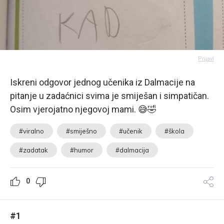
Prijavi
Iskreni odgovor jednog učenika iz Dalmacije na
pitanje u zadaćnici svima je smiješan i simpatičan.
Osim vjerojatno njegovoj mami. 😅🤣
#viralno
#smiješno
#učenik
#škola
#zadatak
#humor
#dalmacija
0
#1