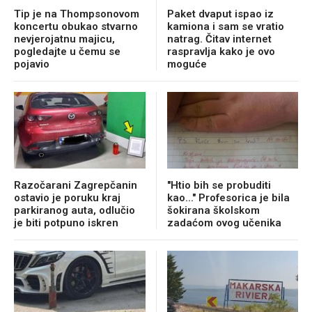
Tip je na Thompsonovom
Paket dvaput ispao iz
koncertu obukao stvarno
kamiona i sam se vratio
nevjerojatnu majicu,
natrag. Čitav internet
pogledajte u čemu se
raspravlja kako je ovo
pojavio
moguće
Razočarani Zagrepčanin
"Htio bih se probuditi
ostavio je poruku kraj
kao..." Profesorica je bila
parkiranog auta, odlučio
šokirana školskom
je biti potpuno iskren
zadaćom ovog učenika