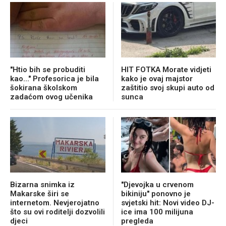
"Htio bih se probuditi
HIT FOTKA Morate vidjeti
kao..." Profesorica je bila
kako je ovaj majstor
šokirana školskom
zaštitio svoj skupi auto od
zadaćom ovog učenika
sunca
Bizarna snimka iz
"Djevojka u crvenom
Makarske širi se
bikiniju" ponovno je
internetom. Nevjerojatno
svjetski hit: Novi video DJ-
što su ovi roditelji dozvolili
ice ima 100 milijuna
djeci
pregleda