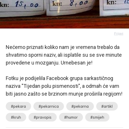
Prijavi
Nećemo priznati koliko nam je vremena trebalo da
shvatimo sporni naziv, ali isplatile su se sve minute
provedene u mozganju. Urnebesan je!
Fotku je podijelila Facebook grupa sarkastičnog
naziva "Tijedan polu pismenosti", a odmah će vam
biti jasno zašto se brzinom munje proširila regijom!
#pekara
#pekarnica
#pekarna
#artikl
#kruh
#pravopis
#humor
#smijeh