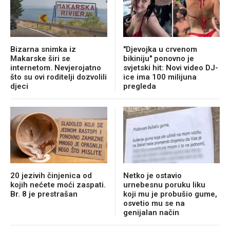
Bizarna snimka iz
"Djevojka u crvenom
Makarske širi se
bikiniju" ponovno je
internetom. Nevjerojatno
svjetski hit: Novi video DJ-
što su ovi roditelji dozvolili
ice ima 100 milijuna
djeci
pregleda
20 jezivih činjenica od
Netko je ostavio
kojih nećete moći zaspati.
urnebesnu poruku liku
Br. 8 je prestrašan
koji mu je probušio gume,
osvetio mu se na
genijalan način