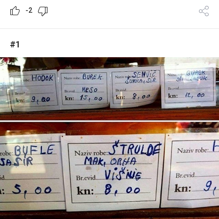
-2
#1