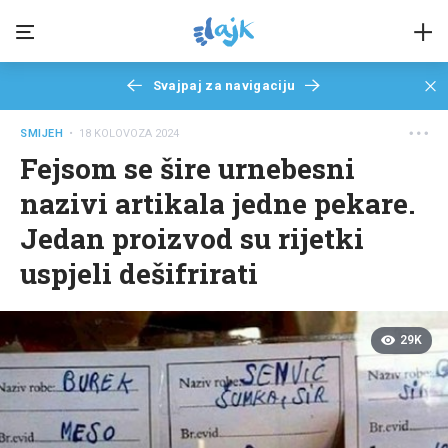
Svajpaj za navigaciju
SMIJEH
• 18 KOLOVOZA 2024
Fejsom se šire urnebesni
nazivi artikala jedne pekare.
Jedan proizvod su rijetki
uspjeli dešifrirati
29K