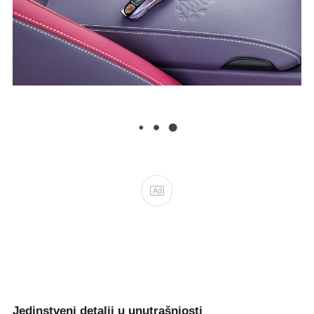
Ad
Jedinstveni detalji u unutrašnjosti