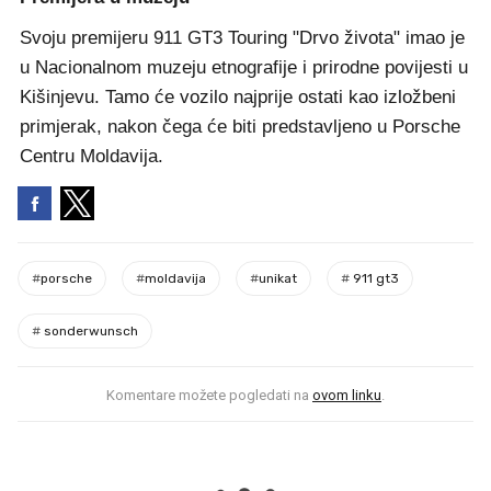
Svoju premijeru 911 GT3 Touring "Drvo života" imao je
u Nacionalnom muzeju etnografije i prirodne povijesti u
Kišinjevu. Tamo će vozilo najprije ostati kao izložbeni
primjerak, nakon čega će biti predstavljeno u Porsche
Centru Moldavija.
#
porsche
#
moldavija
#
unikat
#
911 gt3
#
sonderwunsch
Komentare možete pogledati na
ovom linku
.