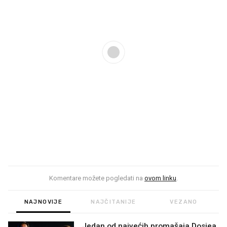
Komentare možete pogledati na
ovom linku
.
NAJNOVIJE
NAJČITANIJE
VEZANO
Jedan od najvećih promašaja Dosjea