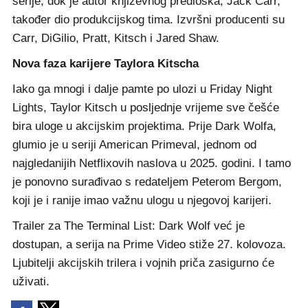
serije, dok je autor književnog predloška, Jack Carr,
također dio produkcijskog tima. Izvršni producenti su
Carr, DiGilio, Pratt, Kitsch i Jared Shaw.
Nova faza karijere Taylora Kitscha
Iako ga mnogi i dalje pamte po ulozi u Friday Night
Lights, Taylor Kitsch u posljednje vrijeme sve češće
bira uloge u akcijskim projektima. Prije Dark Wolfa,
glumio je u seriji American Primeval, jednom od
najgledanijih Netflixovih naslova u 2025. godini. I tamo
je ponovno surađivao s redateljem Peterom Bergom,
koji je i ranije imao važnu ulogu u njegovoj karijeri.
Trailer za The Terminal List: Dark Wolf već je
dostupan, a serija na Prime Video stiže 27. kolovoza.
Ljubitelji akcijskih trilera i vojnih priča zasigurno će
uživati.