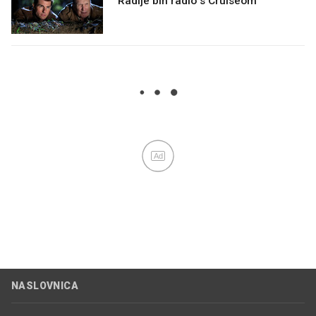
"Radije bih radio s Cruiseom"
Ad
NASLOVNICA