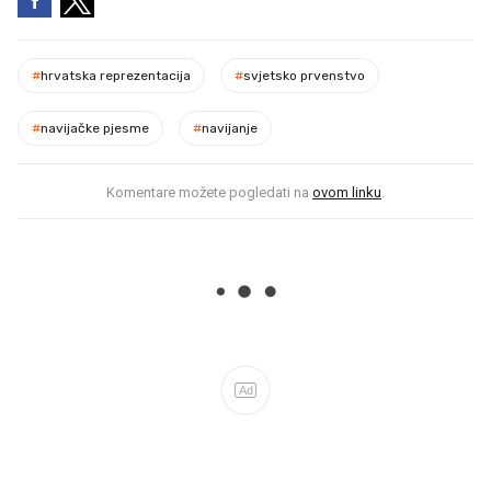
#
hrvatska reprezentacija
#
svjetsko prvenstvo
#
navijačke pjesme
#
navijanje
Komentare možete pogledati na
ovom linku
.
Ad