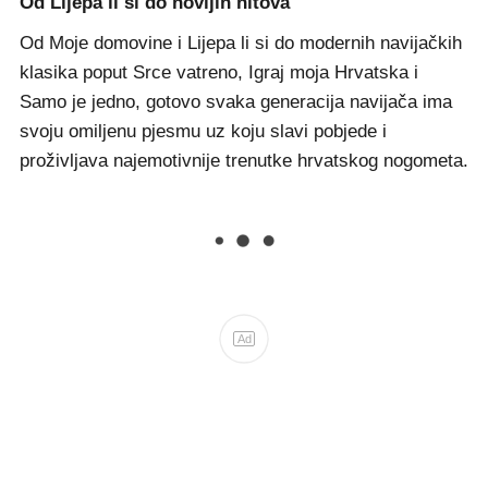
Od Lijepa li si do novijih hitova
Od Moje domovine i Lijepa li si do modernih navijačkih
klasika poput Srce vatreno, Igraj moja Hrvatska i
Samo je jedno, gotovo svaka generacija navijača ima
svoju omiljenu pjesmu uz koju slavi pobjede i
proživljava najemotivnije trenutke hrvatskog nogometa.
Ad