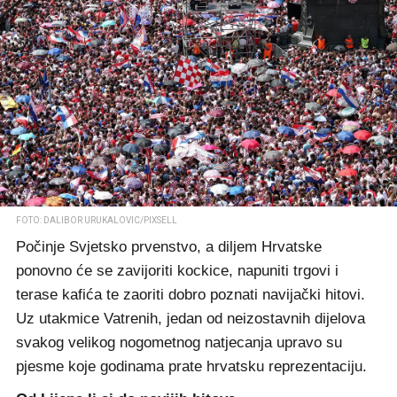
FOTO: DALIBOR URUKALOVIC/PIXSELL
Počinje Svjetsko prvenstvo, a diljem Hrvatske
ponovno će se zavijoriti kockice, napuniti trgovi i
terase kafića te zaoriti dobro poznati navijački hitovi.
Uz utakmice Vatrenih, jedan od neizostavnih dijelova
svakog velikog nogometnog natjecanja upravo su
pjesme koje godinama prate hrvatsku reprezentaciju.