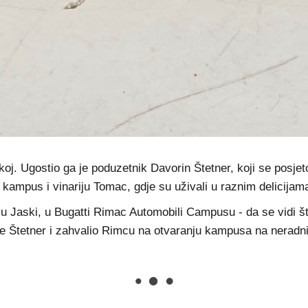
j. Ugostio ga je poduzetnik Davorin Štetner, koji se posjet
 kampus i vinariju Tomac, gdje su uživali u raznim delicijam
 Jaski, u Bugatti Rimac Automobili Campusu - da se vidi što
 je Štetner i zahvalio Rimcu na otvaranju kampusa na neradn