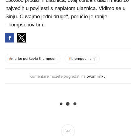
150.000 prodanih ulaznica, ovaj koncert ulazi među 10
najvećih u povijesti s naplatom ulaznica. Vidimo se u
Sinju. Čuvajmo jedni druge", poručio je ranije
Thompsonov tim.
#
marko perković thompson
#
thompson sinj
Komentare možete pogledati na
ovom linku
.
Ad