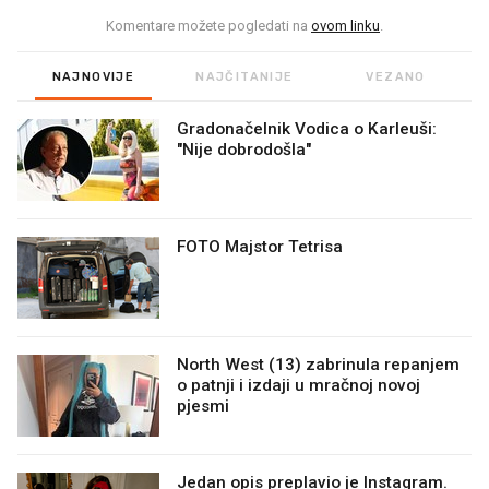
Komentare možete pogledati na
ovom linku
.
NAJNOVIJE
NAJČITANIJE
VEZANO
Gradonačelnik Vodica o Karleuši:
"Nije dobrodošla"
FOTO Majstor Tetrisa
North West (13) zabrinula repanjem
o patnji i izdaji u mračnoj novoj
pjesmi
Jedan opis preplavio je Instagram.