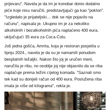
prijevaru". Navela je da im je konobar donio dodatno
piće koje nisu naručili, predstavljajući ga kao "poklon".
"Izgledalo je prijateljski… dok se nije pojavilo na
računu", napisala je. Ukupno im je za nekoliko
alkoholnih i bezalkoholnih pića naplaćeno 400 eura,
uključujući 35 eura za Coca-Colu.
Još jedna gošća, Amrita, koja je restoran posjetila u
lipnju 2024., navela je da su je namamili ponudom
besplatnih ležaljki. Nakon što joj je uručen meni,
naručila je ribu, no osoblje joj nije objasnilo da se riba
naplaćuje prema težini cijelog komada. "Saznali smo
tek kad su donijeli račun od 400 eura. Poslužena riba
imala je više od kilograma", rekla je.