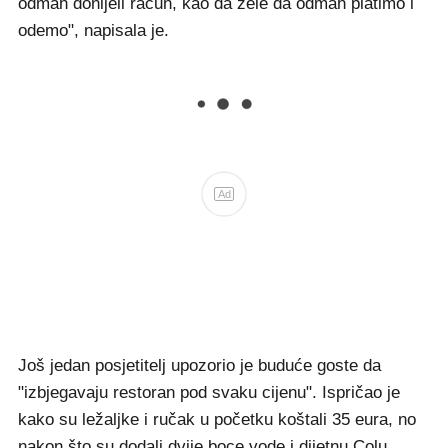
odmah donijeli račun, kao da žele da odmah platimo i
odemo", napisala je.
Ad
Još jedan posjetitelj upozorio je buduće goste da
"izbjegavaju restoran pod svaku cijenu". Ispričao je
kako su ležaljke i ručak u početku koštali 35 eura, no
nakon što su dodali dvije boce vode i dijetnu Colu,