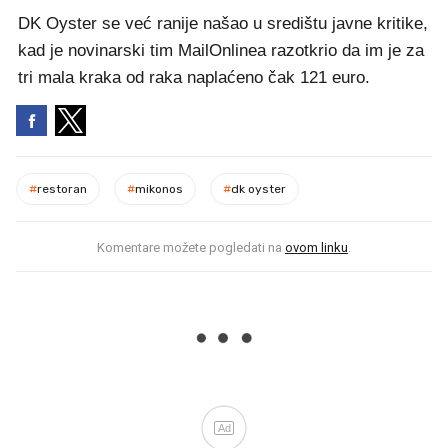
DK Oyster se već ranije našao u središtu javne kritike,
kad je novinarski tim MailOnlinea razotkrio da im je za
tri mala kraka od raka naplaćeno čak 121 euro.
#
restoran
#
mikonos
#
dk oyster
Komentare možete pogledati na
ovom linku
.
Ad