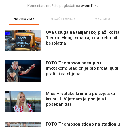
Komentare možete pogledati na
ovom linku
.
NAJNOVIJE
NAJČITANIJE
VEZANO
Ova usluga na talijanskoj plaži košta
1 euro. Mnogi smatraju da treba biti
besplatna
FOTO Thompson nastupio u
Imotskom: Stadion je bio krcat, ljudi
pratili i sa stijena
Miss Hrvatske krenula po svjetsku
krunu: U Vijetnam je ponijela i
poseban dar
FOTO Thompson stigao na stadion u