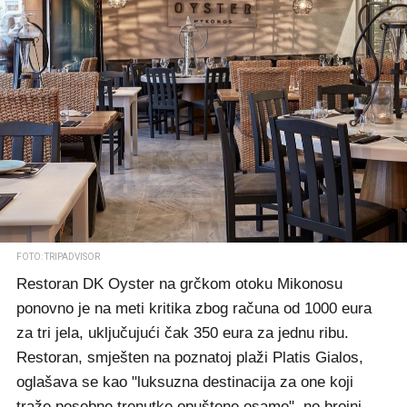
FOTO: TRIPADVISOR
Restoran DK Oyster na grčkom otoku Mikonosu
ponovno je na meti kritika zbog računa od 1000 eura
za tri jela, uključujući čak 350 eura za jednu ribu.
Restoran, smješten na poznatoj plaži Platis Gialos,
oglašava se kao "luksuzna destinacija za one koji
traže posebne trenutke opuštene osame", no brojni