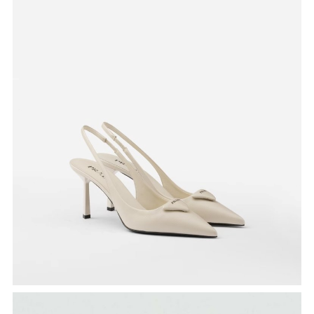
Saffiano cipele
, cijena je 950 eura