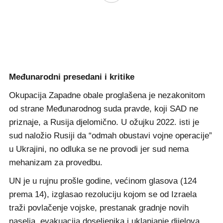
Međunarodni presedani i kritike
Okupacija Zapadne obale proglašena je nezakonitom
od strane Međunarodnog suda pravde, koji SAD ne
priznaje, a Rusija djelomično. U ožujku 2022. isti je
sud naložio Rusiji da “odmah obustavi vojne operacije”
u Ukrajini, no odluka se ne provodi jer sud nema
mehanizam za provedbu.
UN je u rujnu prošle godine, većinom glasova (124
prema 14), izglasao rezoluciju kojom se od Izraela
traži povlačenje vojske, prestanak gradnje novih
naselja, evakuacija doseljenika i uklanjanje dijelova