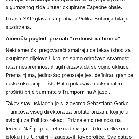
sigurnosnog zida unutar okupirane Zapadne obale.
Izrael i SAD glasali su protiv, a Velika Britanija bila je
suzdržana.
Američki pogled: priznati “realnost na terenu”
Neki američki pregovarači smatraju da takav ishod za
okupirane dijelove Ukrajine samo odražava stvarnost
rata i nespremnost drugih država da se vojno uključe.
Prema njima, jedino što preostaje jest definirati granice
ruske okupacije – što Putin pokušava maksimalno
summita s Trumpom
proširiti prije
na Aljasci.
Takav stav usklađen je s izjavama Sebastiana Gorke,
Trumpova višeg direktora za protuterorizam, koji je u
svibnju za Politico rekao: “Priznajemo realnost na
terenu. Naš je prioritet iznad svega – bilo na Bliskom
istoku ili u Ukrajini – zaustaviti krvoproliće. Sve ostalo