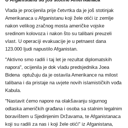
Vlada je procijenila prije četvrtka da je još stotinjak
Amerikanaca u Afganistanu koji žele otići iz zemlje
nakon velikog zračnog mosta američke vojske
sredinom kolovoza i nakon što su talibani preuzeli
vlast. U operaciji evakuacije je u petnaest dana
123.000 ljudi napustilo Afganistan.
"Aktivno smo radili i taj let je rezultat diplomatskih
napora", ocijenila je dok vladu predsjednika Joea
Bidena optužuju da je ostavila Amerikance na milost
talibana i da pristaje na uvjete novih islamističkih vođa
Kabula.
"Nastavit ćemo napore na olakšavanju sigurnog
odlaska američkih građana i osoba sa stalnim legalnim
boravištem u Sjedinjenim Državama, te Afganistanaca
koji su radili za nas i koji žele otići" iz Afganistana,