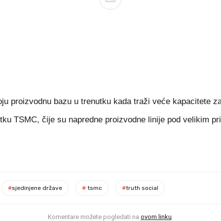
ju proizvodnu bazu u trenutku kada traži veće kapacitete za
vrtku TSMC, čije su napredne proizvodne linije pod velikim 
#
sjedinjene države
#
tsmc
#
truth social
Komentare možete pogledati na
ovom linku
.