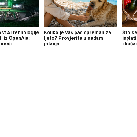
st AI tehnologije
Koliko je vaš pas spreman za
Što se
li iz OpenAia:
ljeto? Provjerite u sedam
isplat
 moći
pitanja
i kuća