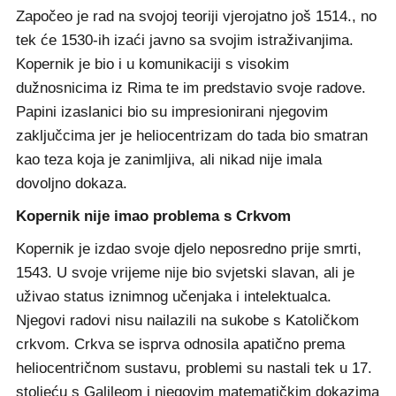
Započeo je rad na svojoj teoriji vjerojatno još 1514., no
tek će 1530-ih izaći javno sa svojim istraživanjima.
Kopernik je bio i u komunikaciji s visokim
dužnosnicima iz Rima te im predstavio svoje radove.
Papini izaslanici bio su impresionirani njegovim
zaključcima jer je heliocentrizam do tada bio smatran
kao teza koja je zanimljiva, ali nikad nije imala
dovoljno dokaza.
Kopernik nije imao problema s Crkvom
Kopernik je izdao svoje djelo neposredno prije smrti,
1543. U svoje vrijeme nije bio svjetski slavan, ali je
uživao status iznimnog učenjaka i intelektualca.
Njegovi radovi nisu nailazili na sukobe s Katoličkom
crkvom. Crkva se isprva odnosila apatično prema
heliocentričnom sustavu, problemi su nastali tek u 17.
stoljeću s Galileom i njegovim matematičkim dokazima