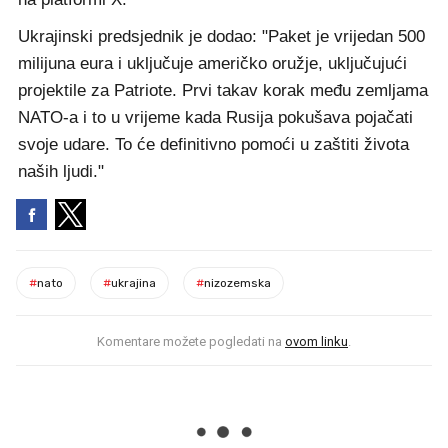
Ukrajinski predsjednik je dodao: "Paket je vrijedan 500
milijuna eura i uključuje američko oružje, uključujući
projektile za Patriote. Prvi takav korak među zemljama
NATO-a i to u vrijeme kada Rusija pokušava pojačati
svoje udare. To će definitivno pomoći u zaštiti života
naših ljudi."
#
nato
#
ukrajina
#
nizozemska
Komentare možete pogledati na
ovom linku
.