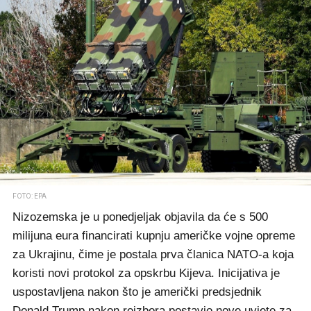
FOTO: EPA
Nizozemska je u ponedjeljak objavila da će s 500
milijuna eura financirati kupnju američke vojne opreme
za Ukrajinu, čime je postala prva članica NATO-a koja
koristi novi protokol za opskrbu Kijeva. Inicijativa je
uspostavljena nakon što je američki predsjednik
Donald Trump nakon reizbora postavio nove uvjete za