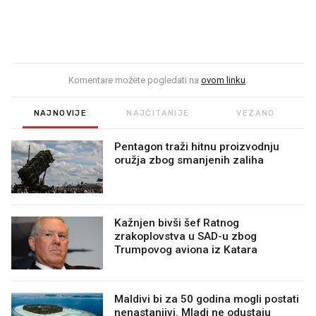
Komentare možete pogledati na
ovom linku
.
NAJNOVIJE
NAJČITANIJE
VEZANO
Pentagon traži hitnu proizvodnju
oružja zbog smanjenih zaliha
Kažnjen bivši šef Ratnog
zrakoplovstva u SAD-u zbog
Trumpovog aviona iz Katara
Maldivi bi za 50 godina mogli postati
nenastanjivi. Mladi ne odustaju