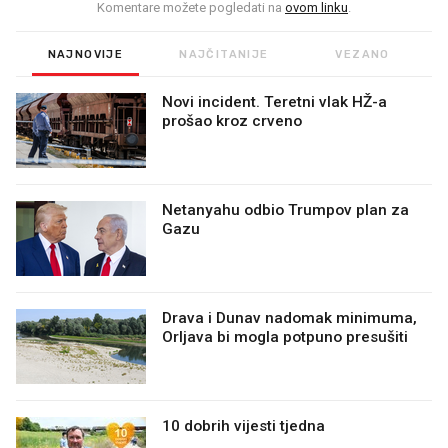
Komentare možete pogledati na
ovom linku
.
NAJNOVIJE
NAJČITANIJE
VEZANO
Novi incident. Teretni vlak HŽ-a
prošao kroz crveno
Netanyahu odbio Trumpov plan za
Gazu
Drava i Dunav nadomak minimuma,
Orljava bi mogla potpuno presušiti
10 dobrih vijesti tjedna