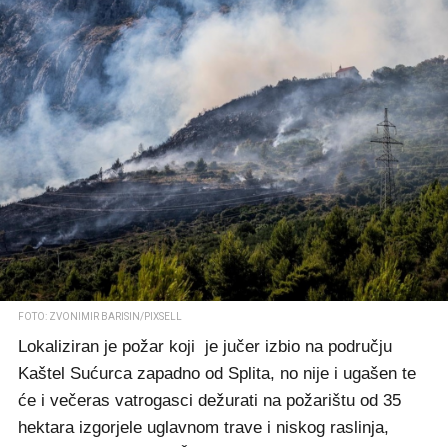
FOTO: ZVONIMIR BARISIN/PIXSELL
Lokaliziran je požar koji je jučer izbio na području
Kaštel Sućurca zapadno od Splita, no nije i ugašen te
će i večeras vatrogasci dežurati na požarištu od 35
hektara izgorjele uglavnom trave i niskog raslinja,