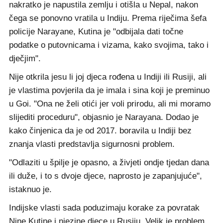
nakratko je napustila zemlju i otišla u Nepal, nakon
čega se ponovno vratila u Indiju. Prema riječima šefa
policije Narayane, Kutina je "odbijala dati točne
podatke o putovnicama i vizama, kako svojima, tako i
dječjim".
Nije otkrila jesu li joj djeca rođena u Indiji ili Rusiji, ali
je vlastima povjerila da je imala i sina koji je preminuo
u Goi. "Ona ne želi otići jer voli prirodu, ali mi moramo
slijediti proceduru", objasnio je Narayana. Dodao je
kako činjenica da je od 2017. boravila u Indiji bez
znanja vlasti predstavlja sigurnosni problem.
"Odlaziti u špilje je opasno, a živjeti ondje tjedan dana
ili duže, i to s dvoje djece, naprosto je zapanjujuće",
istaknuo je.
Indijske vlasti sada poduzimaju korake za povratak
Nine Kutine i njezine djece u Rusiju. Velik je problem