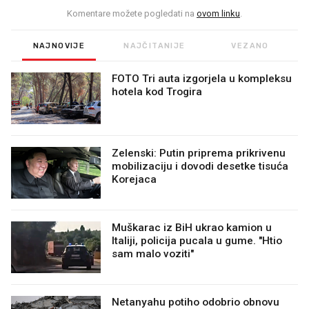
Komentare možete pogledati na
ovom linku
.
NAJNOVIJE
NAJČITANIJE
VEZANO
FOTO Tri auta izgorjela u kompleksu
hotela kod Trogira
Zelenski: Putin priprema prikrivenu
mobilizaciju i dovodi desetke tisuća
Korejaca
Muškarac iz BiH ukrao kamion u
Italiji, policija pucala u gume. "Htio
sam malo voziti"
Netanyahu potiho odobrio obnovu